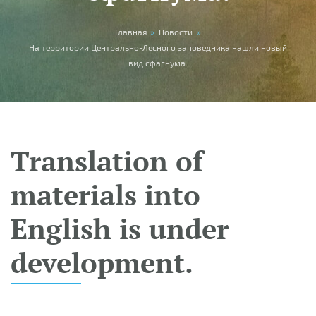
You are here
Главная
»
Новости
»
На территории Центрально-Лесного заповедника нашли новый
вид сфагнума.
Translation of
materials into
English is under
development.