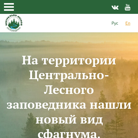
Skip to main content
Рус
En
На территории
Центрально-
Лесного
заповедника нашли
новый вид
сфагнума.