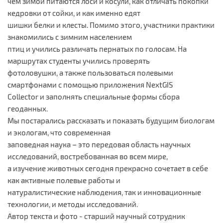
чем зимой питаются лоси и косули, как отличать покопки
кедровки от сойки, и как именно едят
шишки белки и клесты. Помимо этого, участники практики
знакомились с зимним населением
птиц и учились различать пернатых по голосам. На
маршрутах студенты учились проверять
фотоловушки, а также пользоваться полевыми
смартфонами с помощью приложения NextGIS
Collector и заполнять специальные формы сбора
геоданных.
Мы постарались рассказать и показать будущим биологам
и экологам, что современная
заповедная наука – это передовая область научных
исследований, востребованная во всем мире,
а изучение животных сегодня прекрасно сочетает в себе
как активные полевые работы и
натуралистические наблюдения, так и инновационные
технологии, и методы исследований.
Автор текста и фото - старший научный сотрудник