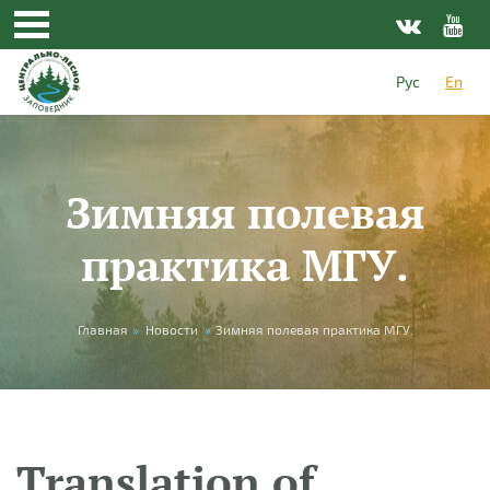
Skip to main content
Рус
En
Зимняя полевая
практика МГУ.
You are here
Главная
»
Новости
»
Зимняя полевая практика МГУ.
Translation of