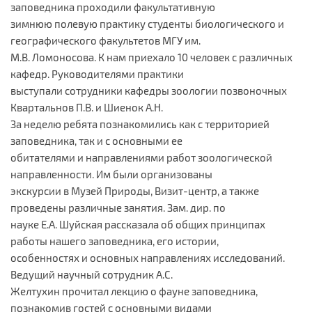
заповедника проходили факультативную
зимнюю полевую практику студенты биологического и
географического факультетов МГУ им.
М.В. Ломоносова. К нам приехало 10 человек с различных
кафедр. Руководителями практики
выступали сотрудники кафедры зоологии позвоночных
Квартальнов П.В. и Шиенок А.Н.
За неделю ребята познакомились как с территорией
заповедника, так и с основными ее
обитателями и направлениями работ зоологической
направленности. Им были организованы
экскурсии в Музей Природы, Визит-центр, а также
проведены различные занятия. Зам. дир. по
науке Е.А. Шуйская рассказала об общих принципах
работы нашего заповедника, его истории,
особенностях и основных направлениях исследований.
Ведущий научный сотрудник А.С.
Желтухин прочитал лекцию о фауне заповедника,
познакомив гостей с основными видами