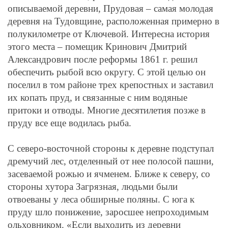
описываемой деревни, Прудовая – самая молодая
деревня на Тудовщине, расположенная примерно в
полукилометре от Ключевой. Интересна история
этого места – помещик Кринович Дмитрий
Александрович после реформы 1861 г. решил
обеспечить рыбой всю округу. С этой целью он
поселил в том районе трех крепостных и заставил
их копать пруд, и связанные с ним водяные
притоки и отводы. Многие десятилетия позже в
пруду все еще водилась рыба.
С северо-восточной стороны к деревне подступал
дремучий лес, отделенный от нее полосой пашни,
засеваемой рожью и ячменем. Ближе к северу, со
стороны хутора Загрязная, людьми были
отвоеваны у леса обширные поляны. С юга к
пруду шло понижение, заросшее непроходимым
ольховником. «Если выходить из деревни