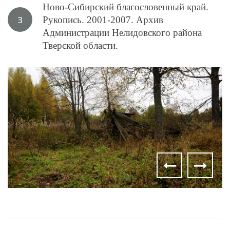
Ново-Сибирский благословенный край.
Рукопись. 2001-2007. Архив
Администрации Нелидовского района
Тверской области.
Схема деревни
Дуб по дороге в д. Прудовая
Прудовая
Прудовая спутник