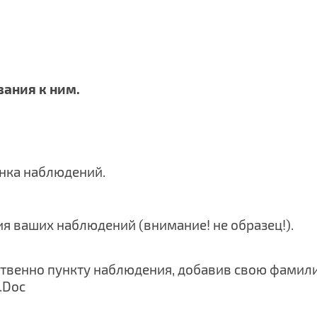
вания к ним.
анка наблюдений.
ия ваших наблюдений (внимание! не образец!).
ственно пункту наблюдения, добавив свою фамил
.Doc