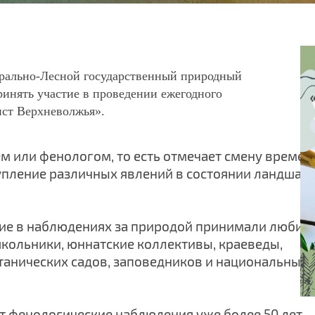
рально-Лесной государственный природный
ринять участие в проведении ежегодного
ст Верхневолжья».
м или фенологом, то есть отмечает смену времен
аступление различных явлений в состоянии ландшаф
тие в наблюдениях за природой принимали любит
школьники, юннатские коллективы, краеведы,
отанических садов, заповедников и национальных
 фенологические наблюдения уже более 50 лет.