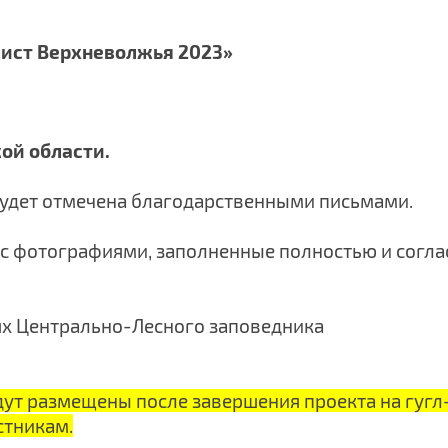
лист
Верхневолжья
2023»
ой области.
будет отмечена благодарственными письмами.
 с фотографиями, заполненные полностью и согла
тях Центрально-Лесного заповедника
ут размещены после завершения проекта на гугл
стникам.