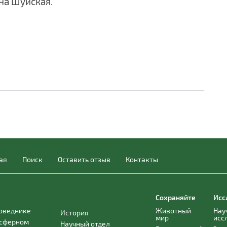
на Шуйская.
ая
Поиск
Оставить отзыв
Контакты
Сохраняйте
Исс
поведнике
Животный
Нау
История
мир
исс
осферном
Научный отдел