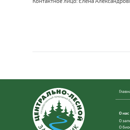
Контактное лицо: Елена Александров
Главн
О нас
О за
О би