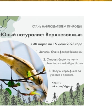
тов,
ели