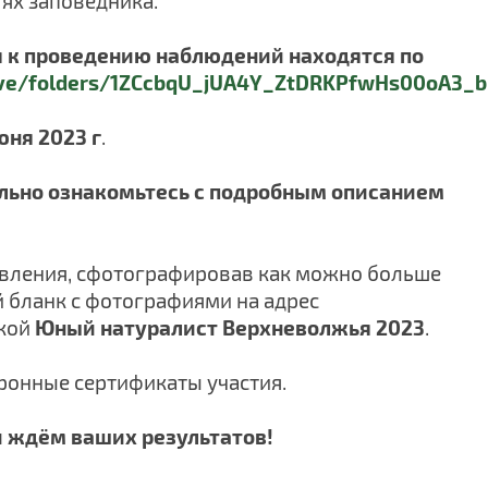
тях заповедника.
я к проведению наблюдений находятся по
rive/folders/1ZCcbqU_jUA4Y_ZtDRKPfwHs00oA3_bH
юня 2023 г
.
льно ознакомьтесь с подробным описанием
вления, сфотографировав как можно больше
 бланк с фотографиями на адрес
кой
Юный натуралист Верхневолжья 2023
.
тронные сертификаты участия.
 ждём ваших результатов!