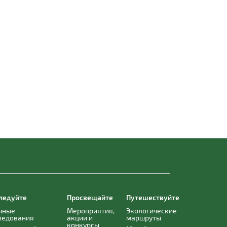
ледуйте
Просвещайте
Путешествуйте
чные
Мероприятия,
Экологические
ледования
акции и
маршруты
конкурсы