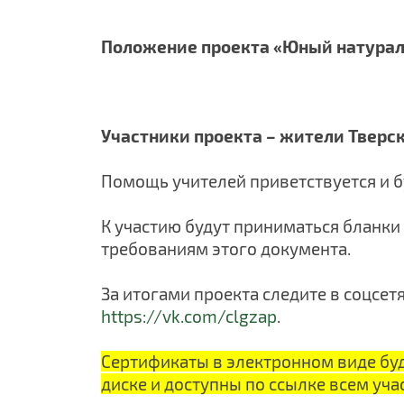
Положение проекта «Юный натура
Участники проекта – жители Тверск
Помощь учителей приветствуется и 
К участию будут приниматься бланки
требованиям этого документа.
За итогами проекта следите в соцсе
https://vk.com/clgzap
.
Сертификаты в электронном виде буд
диске и доступны по ссылке всем уча