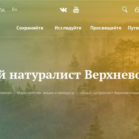
Рус
En
Сохраняйте
Исследуйте
Просвещайте
Путе
 натуралист Верхнев
лавная
»
Мероприятия, акции и конкурсы
»
«Юный натуралист Верхневолжь