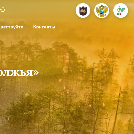
шествуйте
Контакты
олжья»
я»