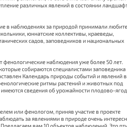
аступление различных явлений в состоянии ландшаф
тие в наблюдениях за природой принимали любит
школьники, юннатские коллективы, краеведы,
отанических садов, заповедников и национальных
 фенологические наблюдения уже более 50 лет.
которые собираются специалистами заповедника
оставлен Календарь природы событий и явлений в
фенологические ритмы растений и животных под
 имеются сведения об урожайности плодово-яго
елем или фенологом, приняв участие в проекте
блюдать за явлениями в природе очень интересн
. Предлагаем вам 10 объектов наблюдений. Это пт