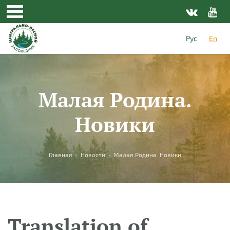
Skip to main content
Рус
En
Малая Родина.
Новики
You are here
Главная
»
Новости
»
Малая Родина. Новики
Translation of