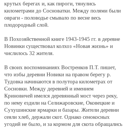
крутых берегах и, как пироги, тянулись
километрами до Сосноватки. Между полями были
овраги - половодье смывало по весне весь
плодородный слой.
В Похозяйственной книге 1943-1945 гг. в деревне
Новинки существовал колхоз «Новая жизнь» и
числилось 32 жителя.
В своих воспоминаниях Востренков П.Т. пишет,
что избы деревни Новики на правом берегу р.
Тудовка начинаются в полутора километрах от
Сосновки. Между деревней и имением
Криновичей имелся деревянный мост через реку,
по нему ездили на Селижаровские, Оковецкие и
Сухушинские ярмарки и базары. Жители деревни
сеяли хлеб, держали скот. Однако сенокосных
угодий не было, и за кормом для скота обращались