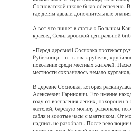
Сосноватской школе было обеспечено. В
где детям давали дополнительные знания
А вот что пишет в статье о Большом Ка
краевед Селижаровской центральной биб
«Перед деревней Сосновка протекает руч
Рубежница – от слова «рубеж», «рубилис
поколение среди местных жителей. Наскол
местности сохранилось немало курганов,
В деревне Сосновка, которая раскинулас
Алексеевич Гаринович. Его имение наход
году от воспаления легких, похоронен в 
жителей, барскую могилу раскопали, пот
сабля и золотые часы с маятником. От м
надпись не разобрать. После революции б
никто не знал. Барский дом сохранился, 