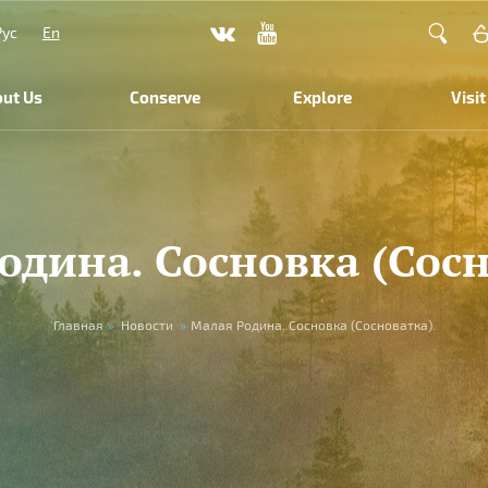
Рус
En
ut Us
Conserve
Explore
Visit
одина. Сосновка (Сосн
Главная
»
Новости
»
Малая Родина. Сосновка (Сосноватка).