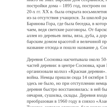
постройки дома – 1895 год, построен он
20-х гг. ХХ в. была открыта восьмилетня
из-за отсутствия учащихся. За школой р
Баринова Гора, где была беседка, в кото
чаем, ведя светские разговоры. От барс
аллея из деревьев липы, вяза, дуба, а д
барским домом красотой и величиной пр
название отсюда и пошло название д. Со
Деревня Сосновка насчитывала около 50
частей деревни: в центре Сосновка, края
организовали колхоз «Красная деревня».
война. Немцы пришли сюда 14 октября 19
здесь не было, но при отступлении немц
деревня быстро восстановилась: в ней б
овчарня, сушилка, склады. Деревня вход
преобразован в 1960 году в совхоз «Аза