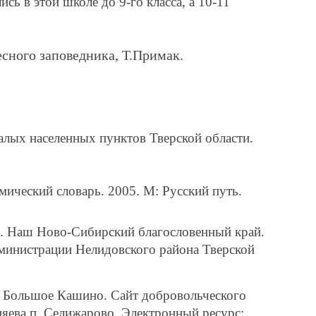
ись в этой школе до 9-го класса, а 10-11
сного заповедника, Т.Примак.
алых населенных пунктов Тверской области.
ический словарь. 2005. М: Русский путь.
И. Наш Ново-Сибирский благословенный край.
министрации Нелидовского района Тверской
 Большое Кашино. Сайт добровольческого
яева п. Селижарово. Электронный ресурс: