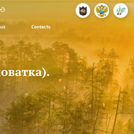
 us
Contacts
оватка).