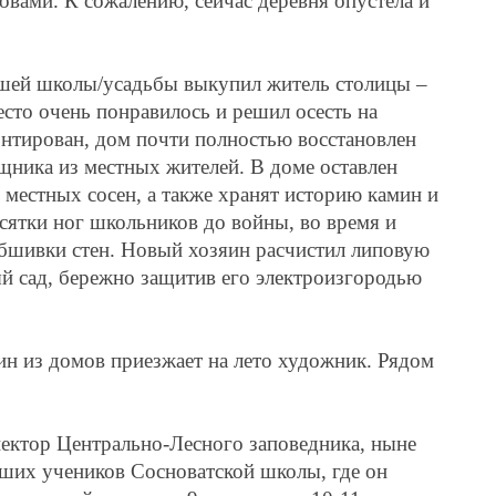
овами. К сожалению, сейчас деревня опустела и
ывшей школы/усадьбы выкупил житель столицы –
место очень понравилось и решил осесть на
монтирован, дом почти полностью восстановлен
щника из местных жителей. В доме оставлен
 местных сосен, а также хранят историю камин и
сятки ног школьников до войны, во время и
обшивки стен. Новый хозяин расчистил липовую
ый сад, бережно защитив его электроизгородью
ин из домов приезжает на лето художник. Рядом
ектор Центрально-Лесного заповедника, ныне
ших учеников Сосноватской школы, где он