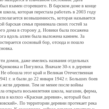
 был взамен сгоревшего. В барском доме в конце
я школа, которая перестала работать в 2003 году
асполагается возвышенность, которая называется
рой барская семья принимала своих гостей за
кого дома в сторону д. Новики была посажена
орога вдоль аллеи была выложена камнем. За
остирается сосновый бор, отсюда и пошло
сновка.
-ти домов, даже имелись названия отдельных
 Крюковка и Пигулиха. Вначале 30-х в деревне
 Не обошла этот край и Великая Отечественная
41 г. и были до 22 января 1942 г. Больших боев
ы жгли деревни. Тем не менее после войны
ыла открыта восьмилетняя школа, магазин, ферма,
ила в колхоз «Красная деревня», который был
новский». По территории деревни протекает река