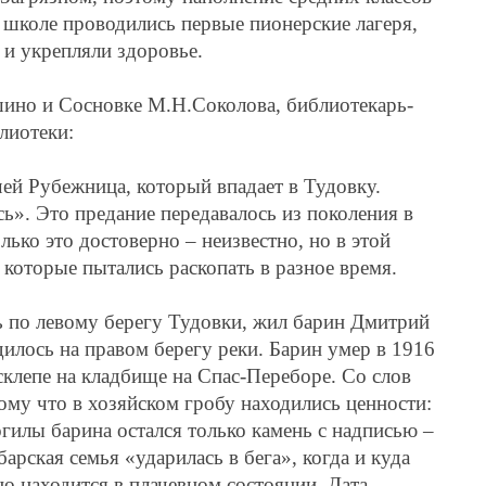
 школе проводились первые пионерские лагеря,
 и укрепляли здоровье.
шино и Сосновке
М.Н.Соколова, библиотекарь-
лиотеки:
ей Рубежница, который впадает в Тудовку.
ь». Это предание передавалось из поколения в
ько это достоверно – неизвестно, но в этой
 которые пытались раскопать в разное время.
ь по левому берегу Тудовки, жил барин Дмитрий
илось на правом берегу реки. Барин умер в 1916
склепе на кладбище на Спас-Переборе. Со слов
ому что в хозяйском гробу находились ценности:
огилы барина остался только камень с надписью –
арская семья «ударилась в бега», когда и куда
но находится в плачевном состоянии. Дата