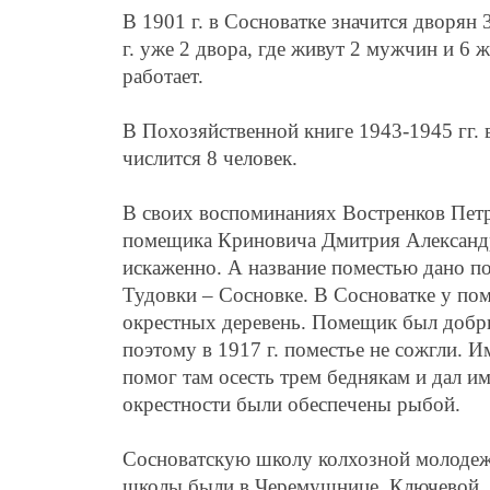
В 1901 г. в Сосноватке значится дворян 
г. уже 2 двора, где живут 2 мужчин и 6 
работает.
В Похозяйственной книге 1943-1945 гг. 
числится 8 человек.
В своих воспоминаниях Востренков Петр
помещика Криновича Дмитрия Александр
искаженно. А название поместью дано п
Тудовки – Сосновке. В Сосноватке у пом
окрестных деревень. Помещик был добры
поэтому в 1917 г. поместье не сожгли. 
помог там осесть трем беднякам и дал им
окрестности были обеспечены рыбой.
Сосноватскую школу колхозной молодежи
школы были в Черемушнице, Ключевой, З