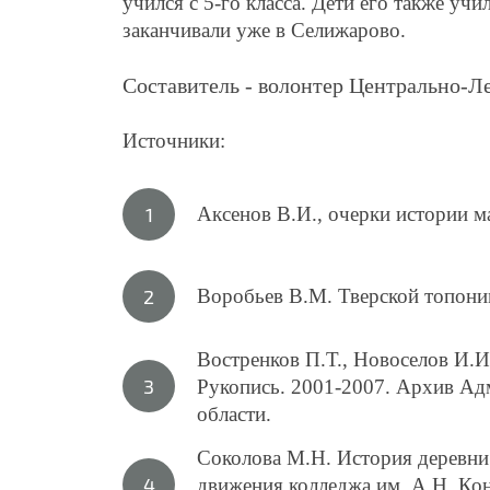
учился с 5-го класса. Дети его также учил
заканчивали уже в Селижарово.
Составитель - волонтер Центрально-Ле
Источники:
Аксенов В.И., очерки истории м
Воробьев В.М. Тверской топоним
Востренков П.Т., Новоселов И.
Рукопись. 2001-2007. Архив Ад
области.
Соколова М.Н. История деревни
движения колледжа им. А.Н. Кон