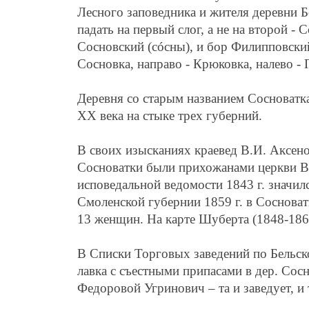
Лесного заповедника и жителя деревни 
падать на первый слог, а не на второй -
Сосновский (сóсны), и бор Филипповски
Сосновка, направо - Крюковка, налево - 
Деревня со старым названием Сосноватк
ХХ века на стыке трех губерний.
В своих изысканиях краевед В.И. Аксено
Сосноватки были прихожанами церкви Во
исповедальной ведомости 1843 г. значил
Смоленской губернии 1859 г. в Соснова
13 женщин. На карте Шуберта (1848-1863
В Списки Торговых заведений по Бельск
лавка с съестными припасами в дер. Сос
Федоровой Угринович – та и заведует, и 