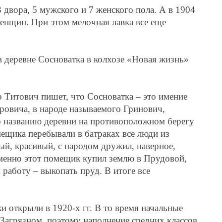
3 двора, 5 мужского и 7 женского пола. А в 1904
женщин. При этом мелочная лавка все еще
в деревне Сосноватка в колхозе «Новая жизнь»
 Титович пишет, что Сосноватка – это имение
овича, в народе называемого Гринович,
о названию деревни на противоположном берегу
ещика перебывали в батраках все люди из
й, красивый, с народом дружил, наверное,
Именно этот помещик купил землю в Прудовой,
 работу – выкопать пруд. В итоге все
 открыли в 1920-х гг. В то время начальные
агрязном, поэтому наполнение средних классов