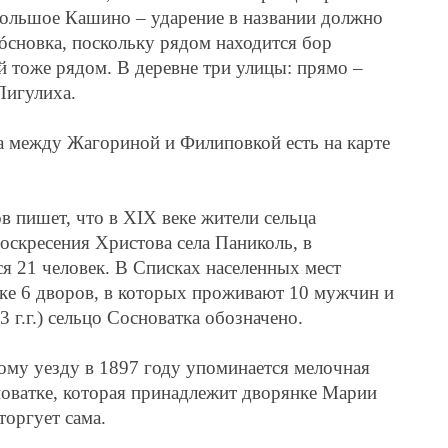
Большое Кашино – ударение в названии должно
 Сóсновка, поскольку рядом находится бор
й тоже рядом. В деревне три улицы: прямо –
Пигулиха.
а между Жагориной и Филиповкой есть на карте
в пишет, что в
XIX
веке жители сельца
скресения Христова села Паниколь, в
ся 21 человек. В Списках населенных мест
тке 6 дворов, в которых проживают 10 мужчин и
 г.г.) сельцо Сосноватка обозначено.
ому уезду в 1897 году упоминается мелочная
новатке, которая принадлежит дворянке Марии
торгует сама.