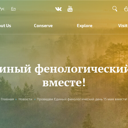
Рус
En
ut Us
Conserve
Explore
Visit
иный фенологический
вместе!
Главная
»
Новости
»
Проведём Единый фенологический день 15 мая вместе!