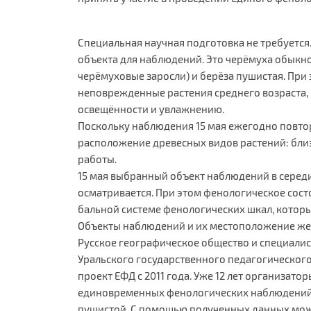
Специальная научная подготовка не требуется
объекта для наблюдений. Это черёмуха обыкно
черёмуховые заросли) и берёза пушистая. При
неповрежденные растения среднего возраста,
освещённости и увлажнению.
Поскольку наблюдения 15 мая ежегодно повто
расположение древесных видов растений: близ
работы.
15 мая выбранный объект наблюдений в серед
осматривается. При этом фенологическое сост
бальной системе фенологических шкал, котор
Объекты наблюдений и их местоположение же
Русское географическое общество и специали
Уральского государственного педагогического
проект ЕФД с 2011 года. Уже 12 лет организат
единовременных фенологических наблюдений 
пушистой. С помощью полученных данных мож