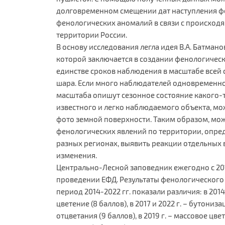
долговременном смещении дат наступления фе
фенологических аномалий в связи с происход
территории России.
В основу исследования легла идея В.А. Батман
которой заключается в создании фенологичес
единстве сроков наблюдения в масштабе всей 
шара. Если много наблюдателей одновременно
масштаба опишут сезонное состояние какого-
известного и легко наблюдаемого объекта, м
фото земной поверхности. Таким образом, мо
фенологических явлений по территории, опред
разных регионах, выявить реакции отдельных 
изменения.
Центрально-Лесной заповедник ежегодно с 201
проведении ЕФД. Результаты фенологического 
период 2014-2022 гг. показали различия: в 2014
цветение (8 баллов), в 2017 и 2022 г. – бутонизац
отцветания (9 баллов), в 2019 г. – массовое цвет