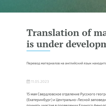
Translation of ma
is under develop
Перевод материалов на английский язык находитс
11.05.2023
15 мая Свердловское отделение Русского геог
(Екатеринбург) и Центрально-Лесной заповед
принять участие в проведении Единого феноло