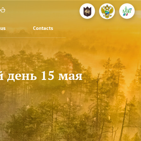
 us
Contacts
 день 15 мая