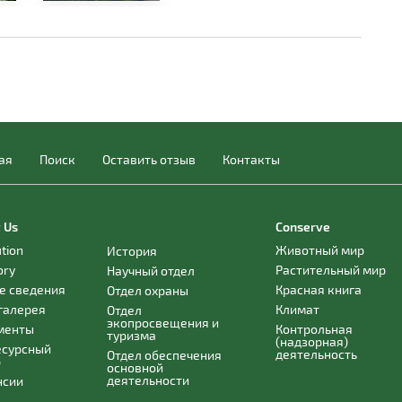
ая
Поиск
Оставить отзыв
Контакты
 Us
Conserve
ution
Животный мир
История
ory
Растительный мир
Научный отдел
е сведения
Красная книга
Отдел охраны
галерея
Климат
Отдел
экопросвещения и
менты
Контрольная
туризма
(надзорная)
есурсный
деятельность
Отдел обеспечения
р
основной
деятельности
нсии