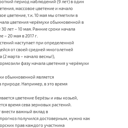
короткий период наблюдений (9 лет) в один
етения, массовое цветение и начало
ое цветение, т.к. 10 мая мы отметили в
ачала цветения черёмухи обыкновенной в
0 лет – 10 мая. Ранние сроки начала
 – 20 мая в 2017 г.
астений наступает при определенной
ейся от своей средней многолетней
(2 марта – начало весны!),
рмозили фазу начала цветения у черёмухи
ухи обыкновенной является
 природе. Например, в это время
вается цветение берёзы и ивы козьей,
тся время сева зерновых растений.
 внести важный вклад в
прогноз получился достоверным, нужно как
орских прав каждого участника