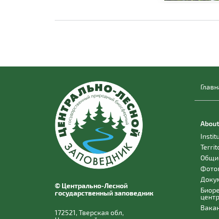
Главн
About
Instit
Territ
Общи
Фото
Доку
© Центрально-Лесной
Биор
государственный заповедник
цент
Вака
172521, Тверская обл,