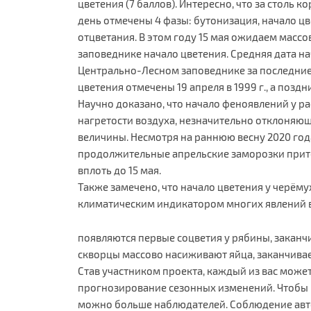
цветения (7 баллов). Интересно, что за столь 
день отмечены 4 фазы: бутонизация, начало цв
отцветания. В этом году 15 мая ожидаем массов
заповеднике начало цветения. Средняя дата н
Центрально-Лесном заповеднике за последние 3
цветения отмечены 19 апреля в 1999 г., а поздние
Научно доказано, что начало феноявлений у р
нагретости воздуха, незначительно отклоняющ
величины. Несмотря на раннюю весну 2020 года 
продолжительные апрельские заморозки прито
вплоть до 15 мая.
Также замечено, что начало цветения у черём
климатическим индикатором многих явлений в
появляются первые соцветия у рябины, заканчи
скворцы массово насиживают яйца, заканчивае
Став участником проекта, каждый из вас может
прогнозирование сезонных изменений. Чтобы 
можно больше наблюдателей. Соблюдение авт