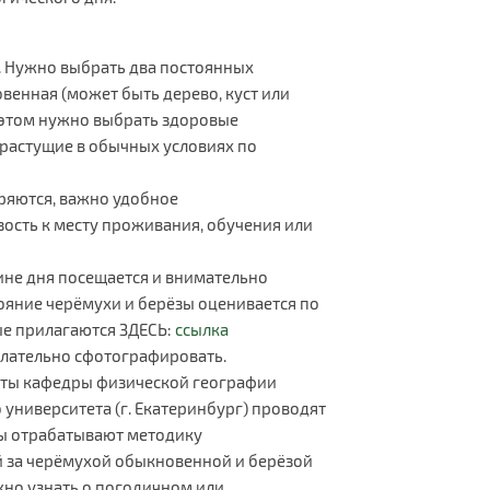
. Нужно выбрать два постоянных
венная (может быть дерево, куст или
 этом нужно выбрать здоровые
 растущие в обычных условиях по
ряются, важно удобное
ость к месту проживания, обучения или
ине дня посещается и внимательно
ояние черёмухи и берёзы оценивается по
ые прилагаются ЗДЕСЬ:
ссылка
лательно сфотографировать.
сты кафедры физической географии
 университета (г. Екатеринбург) проводят
оры отрабатывают методику
за черёмухой обыкновенной и берёзой
но узнать о погодичном или