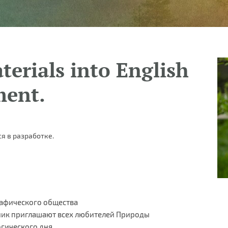
terials into English
ment.
я в разработке.
рафического общества
ник приглашают всех любителей Природы
гического дня.