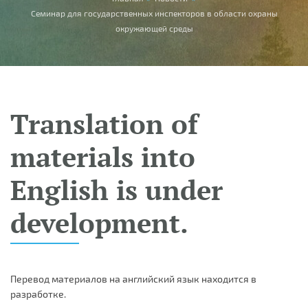
You are here
Семинар для государственных инспекторов в области охраны
окружающей среды
Translation of
materials into
English is under
development.
Перевод материалов на английский язык находится в
разработке.