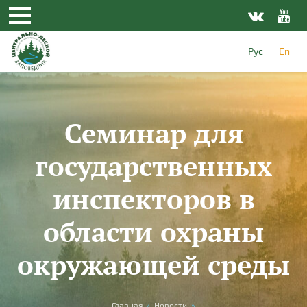
Skip to main content
Рус
En
Семинар для
государственных
инспекторов в
области охраны
окружающей среды
Главная
»
Новости
»