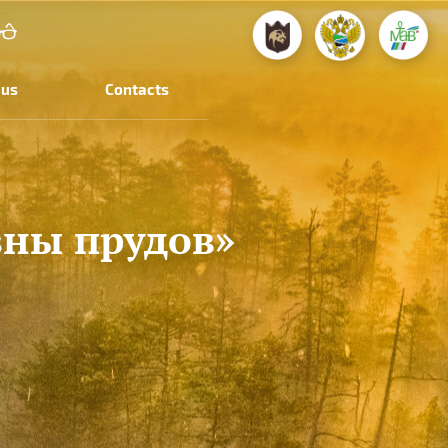
 us
Contacts
вны прудов»