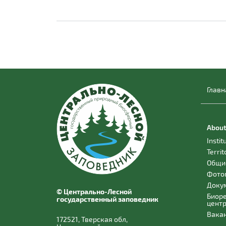
Главн
About
Instit
Territ
Общи
Фото
Доку
© Центрально-Лесной
Биор
государственный заповедник
цент
Вака
172521, Тверская обл,