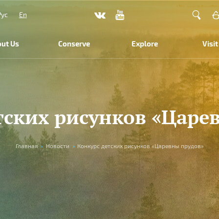
Рус
En
ut Us
Conserve
Explore
Visit
тских рисунков «Царе
Главная
»
Новости
»
Конкурс детских рисунков «Царевны прудов»