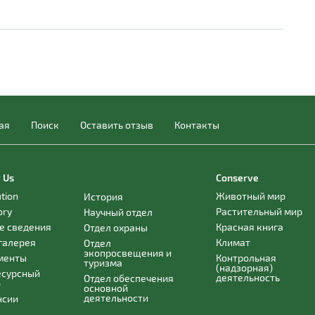
ая
Поиск
Оставить отзыв
Контакты
 Us
Conserve
ution
Животный мир
История
ory
Растительный мир
Научный отдел
е сведения
Красная книга
Отдел охраны
галерея
Климат
Отдел
экопросвещения и
менты
Контрольная
туризма
(надзорная)
есурсный
деятельность
Отдел обеспечения
р
основной
деятельности
нсии