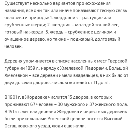
Существует несколько вариантов происхождения
названия, все они так или иначе показывают тесную связь
человека и природы: 1. жердовник – растущие или
срубленные жерди; 2. жердник – молодой тонкий лес,
готовый на жерди; 3. жердь – срубленное целиком и
очищенное дерево, но также – поджарый, долговязый
человек.
Деревня упоминается в списке населенных мест Тверской
губернии 1859 г., наряду с Хмелевкой, Падорами, Большой
Хмелевкой – все деревни имели владельцев, в них было от
двух до семи дворов с числом жителей от 11 до 51.
В 1901 г. в Жордовке числится 15 дворов, в которых
проживают 67 человек – 30 мужского и 37 женского пола.
В 1915 г. жители деревни Жердовка и окрестных деревень
были прихожанами Успенской церкви погоста Высокий
Осташковского уезда, люди еще жили.