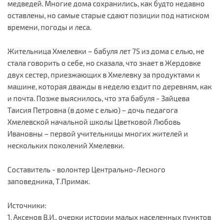
медведей. Многие дома сохранились, как будто недавно
оставлены, но самые старые сдают позиции под натиском
времени, погоды и леса.
Жительница Хмелевки – бабуля лет 75 из дома с елью, не
стала говорить о себе, но сказала, что знает в Жердовке
двух сестер, приезжающих в Хмелевку за продуктами к
машине, которая дважды в неделю ездит по деревням, как
и почта. Позже выяснилось, что эта бабуля - Зайцева
Таисия Петровна (в доме с елью) – дочь педагога
Хмелевской начальной школы Цветковой Любовь
Ивановны – первой учительницы многих жителей и
нескольких поколений Хмелевки.
Составитель - волонтер Центрально-Лесного
заповедника, Т.Примак.
Источники:
1. Аксенов В.И., очерки истории малых населенных пунктов