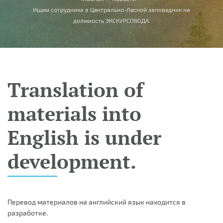
You are here
Ищем сотрудника в Центрально-Лесной заповедник на
должность ЭКСКУРСОВОДА.
Translation of
materials into
English is under
development.
Перевод материалов на английский язык находится в
разработке.