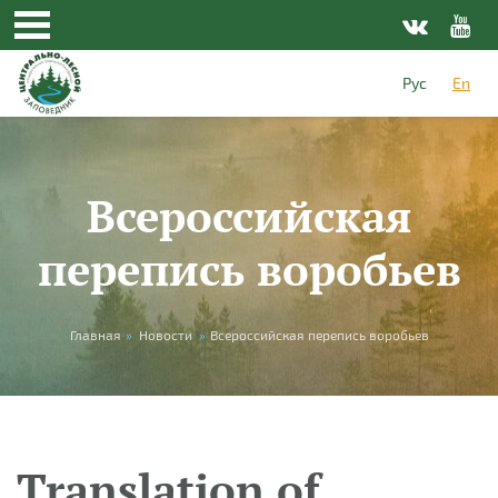
Skip to main content
Рус
En
Всероссийская
перепись воробьев
You are here
Главная
»
Новости
»
Всероссийская перепись воробьев
Translation of