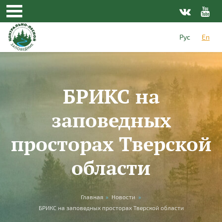
Skip to main content
Рус
En
БРИКС на
заповедных
просторах Тверской
области
You are here
Главная
»
Новости
»
БРИКС на заповедных просторах Тверской области