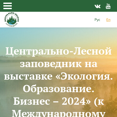
Skip to main content
Рус
En
Центрально-Лесной
заповедник на
выставке «Экология.
Образование.
Бизнес – 2024» (к
Международному