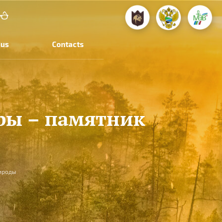
 us
Contacts
оры – памятник
рироды