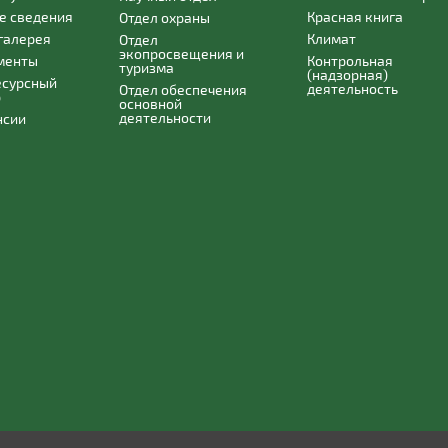
е сведения
Красная книга
Отдел охраны
галерея
Климат
Отдел
экопросвещения и
менты
Контрольная
туризма
(надзорная)
есурсный
деятельность
Отдел обеспечения
р
основной
деятельности
нсии