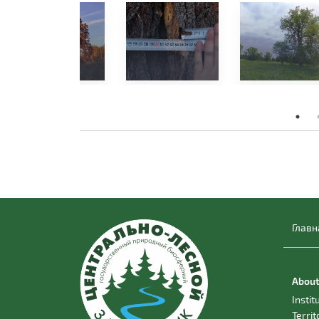
Главн
About
Instit
Territ