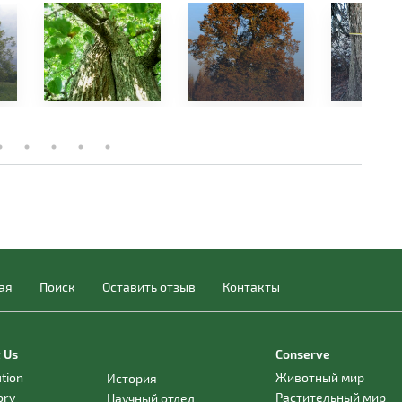
ая
Поиск
Оставить отзыв
Контакты
 Us
Conserve
ution
Животный мир
История
ory
Растительный мир
Научный отдел