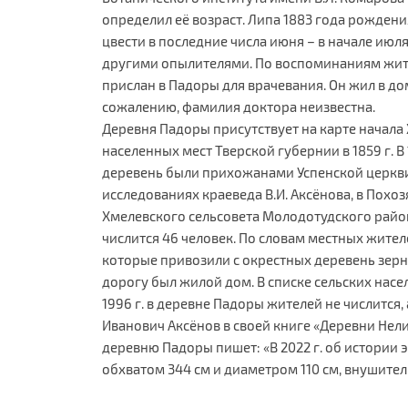
определил её возраст. Липа 1883 года рождения
цвести в последние числа июня – в начале июл
другими опылителями. По воспоминаниям жите
прислан в Падоры для врачевания. Он жил в до
сожалению, фамилия доктора неизвестна.
Деревня Падоры присутствует на карте начала 
населенных мест Тверской губернии в 1859 г. В
деревень были прихожанами Успенской церкви
исследованиях краеведа В.И. Аксёнова, в Похоз
Хмелевского сельсовета Молодотудского район
числится 46 человек. По словам местных жител
которые привозили с окрестных деревень зерн
дорогу был жилой дом. В списке сельских нас
1996 г. в деревне Падоры жителей не числится, 
Иванович Аксёнов в своей книге «Деревни Нелид
деревню Падоры пишет: «В 2022 г. об истории 
обхватом 344 см и диаметром 110 см, внушите