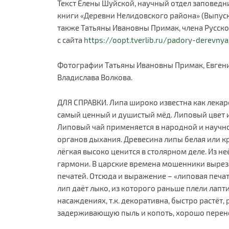
Текст Елены Шуйской, научный отдел заповедни
книги «Деревни Нелидовского района» (Выпуск 2.
также Татьяны Ивановны Примак, члена Русско
с сайта
https://oopt.tverlib.ru/padory-derevnya
Фотографии Татьяны Ивановны Примак, Евген
Владислава Волкова.
ДЛЯ СПРАВКИ. Липа широко известна как лекар
самый ценный и душистый мёд. Липовый цвет
Липовый чай применяется в народной и научн
органов дыхания. Древесина липы белая или к
лёгкая высоко ценится в столярном деле. Из н
гармони. В царские времена мошенники вырез
печатей. Отсюда и выражение – «липовая печат
лип даёт лыко, из которого раньше плели лапт
насаждениях, т.к. декоративна, быстро растёт
задерживающую пыль и копоть, хорошо перено