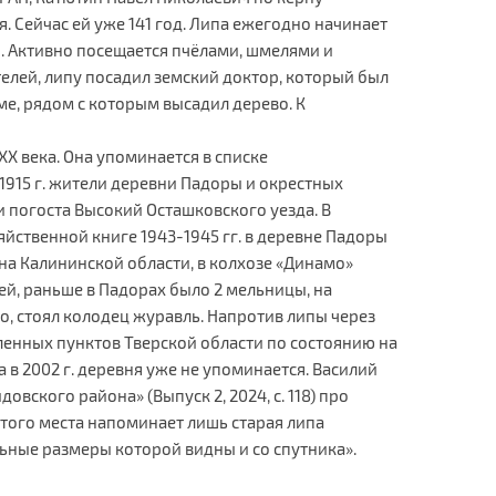
. Сейчас ей уже 141 год. Липа ежегодно начинает
я. Активно посещается пчёлами, шмелями и
лей, липу посадил земский доктор, который был
ме, рядом с которым высадил дерево. К
ХХ века. Она упоминается в списке
 1915 г. жители деревни Падоры и окрестных
 погоста Высокий Осташковского уезда. В
яйственной книге 1943-1945 гг. в деревне Падоры
а Калининской области, в колхозе «Динамо»
ей, раньше в Падорах было 2 мельницы, на
о, стоял колодец журавль. Напротив липы через
еленных пунктов Тверской области по состоянию на
а в 2002 г. деревня уже не упоминается. Василий
овского района» (Выпуск 2, 2024, с. 118) про
этого места напоминает лишь старая липа
льные размеры которой видны и со спутника».