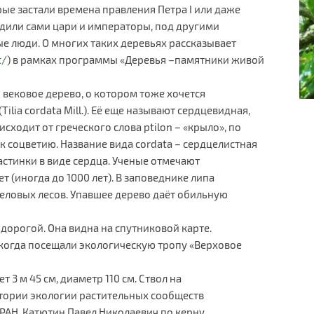
рые застали времена правления Петра I или даже
адили сами цари и императоры, под другими
е люди. О многих таких деревьях рассказывает
t/
) в рамках программы «Деревья –памятники живой
вековое дерево, о котором тоже хочется
ilia cordata Mill.). Её еще называют сердцевидная,
исходит от греческого слова ptilon – «крыло», по
соцветию. Название вида cordata – сердцелистная
астинки в виде сердца. Ученые отмечают
 (иногда до 1000 лет). В заповеднике липа
-еловых лесов. Упавшее дерево даёт обильную
дорогой. Она видна на спутниковой карте.
 когда посещали экологическую тропу «Верховое
т 3 м 45 см, диаметр 110 см. Ствол на
атории экологии растительных сообществ
 РАН, Катютин Павел Николаевич по керну