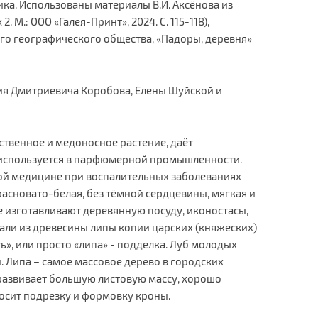
ка. Использованы материалы В.И. Аксёнова из
 М.: ООО «Галея-Принт», 2024. С. 115-118),
го географического общества, «Падоры, деревня»
ия Дмитриевича Коробова, Елены Шуйской и
ственное и медоносное растение, даёт
 используется в парфюмерной промышленности.
ой медицине при воспалительных заболеваниях
расновато-белая, без тёмной сердцевины, мягкая и
её изготавливают деревянную посуду, иконостасы,
али из древесины липы копии царских (княжеских)
ь», или просто «липа» - подделка. Луб молодых
и. Липа – самое массовое дерево в городских
, развивает большую листовую массу, хорошо
сит подрезку и формовку кроны.