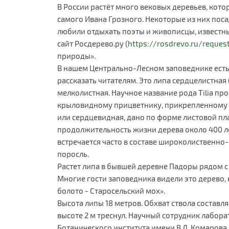
В России растёт много вековых деревьев, кото
самого Ивана Грозного. Некоторые из них пос
любили отдыхать поэты и живописцы, известны
сайт Росдерево.ру (
https://rosdrevo.ru/reques
природы».
В нашем Центрально-Лесном заповеднике есть 
рассказать читателям. Это липа сердцелистная (T
мелколистная. Научное название рода Tilia про
крыловидному прицветнику, прикрепленному к 
или сердцевидная, дано по форме листовой пл
продолжительность жизни дерева около 400 лет
встречается часто в составе широколиственно
поросль.
Растет липа в бывшей деревне Падоры рядом с 
Многие гости заповедника видели это дерево,
болото - Старосельский мох».
Высота липы 18 метров. Обхват ствола составляе
высоте 2 м треснул. Научный сотрудник лабор
Ботанического института имени В.Л. Комарова