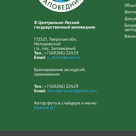
Общи
Фото
Доку
© Центрально-Лесной
Биор
государственный заповедник
цент
Вака
172521, Тверская обл,
Нелидовский
г.о., пос. Заповедный
Тел.:
+7 (48266) 22433
Email:
c_forest@mail.ru
Бронирование экскурсий,
проживания:
Тел.:
+7 (48266) 22429
Email:
forestprosvet@gmail.com
Автор фото в слайдере и меню:
Иванов Д.Г.