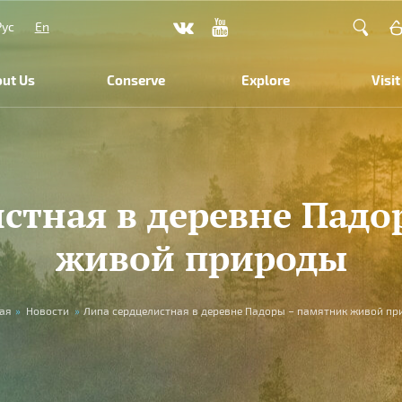
Рус
En
ut Us
Conserve
Explore
Visit
стная в деревне Пад
живой природы
ая
»
Новости
»
Липа сердцелистная в деревне Падоры – памятник живой п