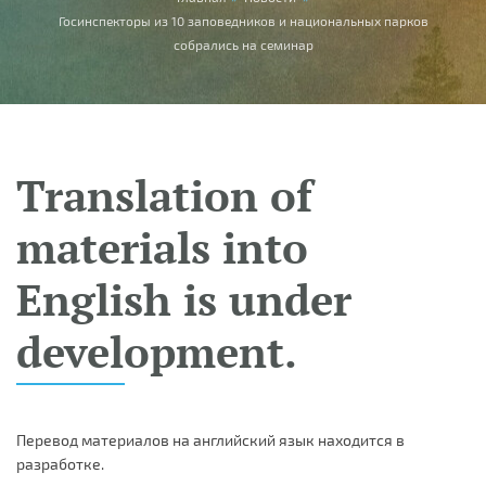
You are here
Госинспекторы из 10 заповедников и национальных парков
собрались на семинар
Translation of
materials into
English is under
development.
Перевод материалов на английский язык находится в
разработке.