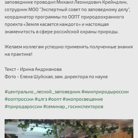
заповеднике проводил Михаил Леонидович Крейндлин,
сотрудник МОО "Экспертный совет по заповедному делу",
координатор программы по ООПТ природоохранного
проекта «Земля касается каждого» и настоящая
знаменитость в сфере российской охраны природы.
Желаем коллегам успешно применять полученные знания
на практике!
Текст - Ирина Андрианова
Фото - Елена Шуйская, зам. директора по науке
#центрально_лесной_заповедник
#минприродыроссии
#ооптроссии
#цлгз
#оопт
#экопросвещение
#природароссии
#семинар_госинспекторов