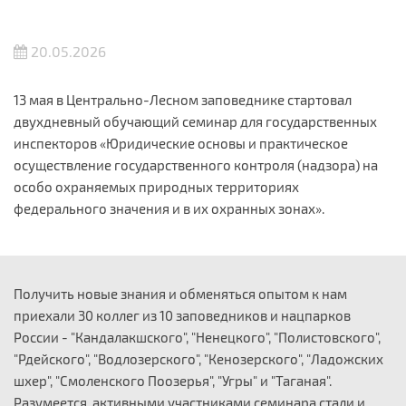
20.05.2026
13 мая в Центрально-Лесном заповеднике стартовал
двухдневный обучающий семинар для государственных
инспекторов «Юридические основы и практическое
осуществление государственного контроля (надзора) на
особо охраняемых природных территориях
федерального значения и в их охранных зонах».
Получить новые знания и обменяться опытом к нам
приехали 30 коллег из 10 заповедников и нацпарков
России - "Кандалакшского", "Ненецкого", "Полистовского",
"Рдейского", "Водлозерского", "Кенозерского", "Ладожских
шхер", "Смоленского Поозерья", "Угры" и "Таганая".
Разумеется, активными участниками семинара стали и