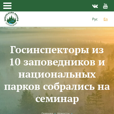
Skip to main content
Рус
En
Госинспекторы из
10 заповедников и
национальных
парков собрались на
семинар
Главная
»
Новости
»