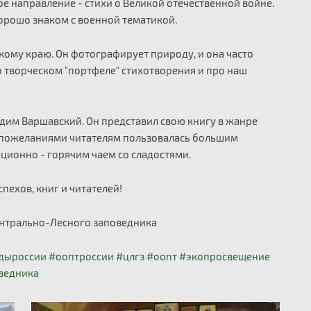
е направление - стихи о Великой отечественной войне.
орошо знаком с военной тематикой.
кому краю. Он фотографирует природу, и она часто
о творческом "портфеле" стихотворения и про наш
Вадим Варшавский. Он представил свою книгу в жанре
 пожеланиями читателям пользовалась большим
иционно - горячим чаем со сладостями.
пехов, книг и читателей!
ентрально-Лесного заповедника
дыроссии
#ооптроссии
#цлгз
#оопт
#экопросвещение
ведника