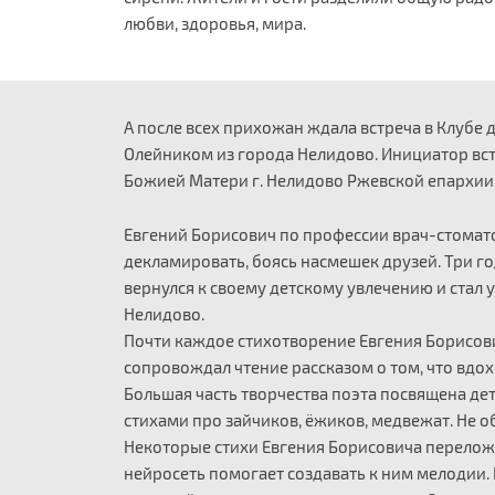
любви, здоровья, мира.
А после всех прихожан ждала встреча в Клубе
Олейником из города Нелидово. Инициатор вс
Божией Матери г. Нелидово Ржевской епархии
Евгений Борисович по профессии врач-стоматол
декламировать, боясь насмешек друзей. Три го
вернулся к своему детскому увлечению и стал
Нелидово.
Почти каждое стихотворение Евгения Борисови
сопровождал чтение рассказом о том, что вдох
Большая часть творчества поэта посвящена де
стихами про зайчиков, ёжиков, медвежат. Не 
Некоторые стихи Евгения Борисовича переложе
нейросеть помогает создавать к ним мелодии.