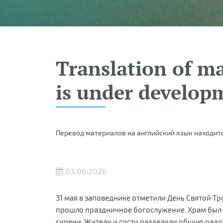
Translation of ma
is under develop
Перевод материалов на английский язык находитс
03.06.2026
31 мая в заповеднике отметили День Святой Т
прошло праздничное богослужение. Храм был 
сирени. Жители и гости разделили общую радос