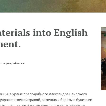
terials into English
ment.
я в разработке.
роицы: в храме преподобного Александра Свирского
украшен свежей травой, веточками берёзы и букетами
ть, поздравляя и желая друг другу веры, надежды,