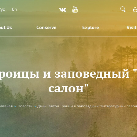
Рус
En
ut Us
Conserve
Explore
Visit
Троицы и заповедный 
салон"
Главная
»
Новости
»
День Святой Троицы и заповедный "литературный салон