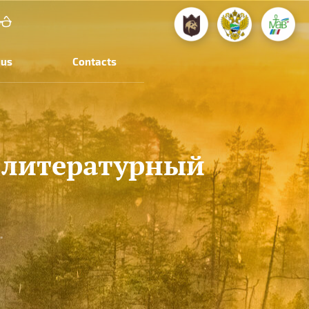
 us
Contacts
"литературный
"