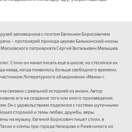
 друзей заповедника с поэтом Евгением Борисовичем
тречи – протоиерей прихода церкви Балыкинской иконы
 Московского патриархата Сергий Витальевич Малышев.
ог. Стихи он начал писать еще в школе, но стеснялся их
да назад, когда появилось больше свободного времени,
 участником Литературного объединения «Межа» г.
ча связано с реальной историей из жизни. Автор
новило его на создание того или иного произведения.
тям. Он с удовольствием поделился с гостями шуточными
обошел стороной и темы любви, дружбы, веры.
ны на музыку. Евгений Борисович пишет стихи, а
 Песни и клипы про города Нелидово и Ржев никого из