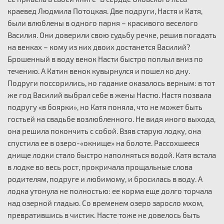
краевед Людмила Потоцкая. Две подруги, Настя и Катя,
были влюблены в одного парня – красивого веселого
Василия. Они доверили свою судьбу речке, решив погадать
на венках – кому из них двоих достанется Василий?
Брошенный в воду венок Насти быстро поплыл вниз по
течению. А Катин венок кувырнулся и пошел ко дну.
Подруги поссорились, но гадание оказалось верным: в тот
же год Василий выбрал себе в жены Настю. Настя позвала
подругу «в боярки», но Катя поняла, что не может быть
гостьей на свадьбе возлюбленного. Не видя иного выхода,
она решила покончить с собой. Взяв старую лодку, она
спустила ее в озеро-«окнище» на болоте. Рассохшееся
днище лодки стало быстро наполняться водой. Катя встала
в лодке во весь рост, прокричала прощальные слова
родителям, подруге и любимому, и бросилась в воду. А
лодка утонула не полностью: ее корма еще долго торчала
над озерной гладью. Со временем озеро заросло мхом,
превратившись в чистик. Насте тоже не довелось быть