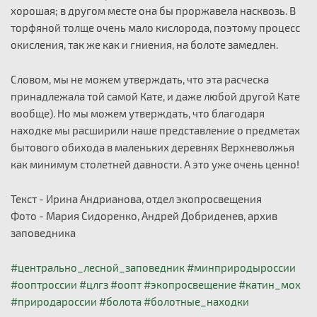
хорошая; в другом месте она бы проржавела насквозь. В
торфяной толще очень мало кислорода, поэтому процесс
окисления, так же как и гниения, на болоте замедлен.
Словом, мы не можем утверждать, что эта расческа
принадлежала той самой Кате, и даже любой другой Кате
вообще). Но мы можем утверждать, что благодаря
находке мы расширили наше представление о предметах
бытового обихода в маленьких деревнях Верхневолжья
как минимум столетней давности. А это уже очень ценно!
Текст - Ирина Андрианова, отдел экопросвещения
Фото - Мария Сидоренко, Андрей Добриденев, архив
заповедника
#центрально_лесной_заповедник
#минприродыроссии
#ооптроссии
#цлгз
#оопт
#экопросвещение
#катин_мох
#природароссии
#болота
#болотные_находки