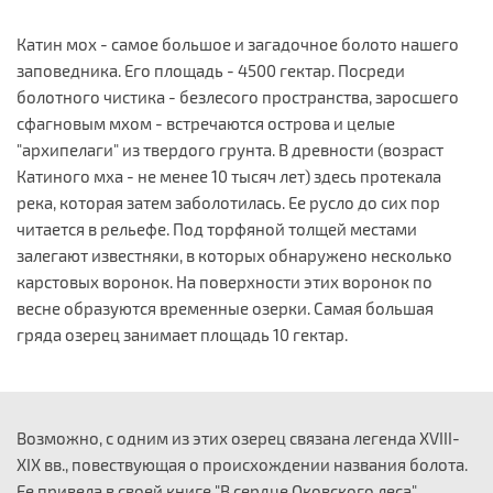
Катин мох - самое большое и загадочное болото нашего
заповедника. Его площадь - 4500 гектар. Посреди
болотного чистика - безлесого пространства, заросшего
сфагновым мхом - встречаются острова и целые
"архипелаги" из твердого грунта. В древности (возраст
Катиного мха - не менее 10 тысяч лет) здесь протекала
река, которая затем заболотилась. Ее русло до сих пор
читается в рельефе. Под торфяной толщей местами
залегают известняки, в которых обнаружено несколько
карстовых воронок. На поверхности этих воронок по
весне образуются временные озерки. Самая большая
гряда озерец занимает площадь 10 гектар.
Возможно, с одним из этих озерец связана легенда XVIII-
XIX вв., повествующая о происхождении названия болота.
Ее привела в своей книге "В сердце Оковского леса"