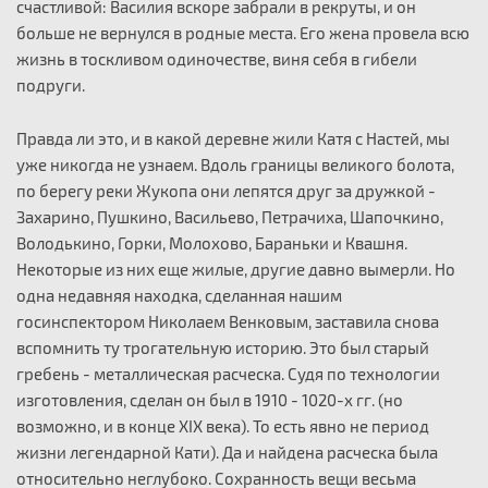
счастливой: Василия вскоре забрали в рекруты, и он
больше не вернулся в родные места. Его жена провела всю
жизнь в тоскливом одиночестве, виня себя в гибели
подруги.
Правда ли это, и в какой деревне жили Катя с Настей, мы
уже никогда не узнаем. Вдоль границы великого болота,
по берегу реки Жукопа они лепятся друг за дружкой -
Захарино, Пушкино, Васильево, Петрачиха, Шапочкино,
Володькино, Горки, Молохово, Бараньки и Квашня.
Некоторые из них еще жилые, другие давно вымерли. Но
одна недавняя находка, сделанная нашим
госинспектором Николаем Венковым, заставила снова
вспомнить ту трогательную историю. Это был старый
гребень - металлическая расческа. Судя по технологии
изготовления, сделан он был в 1910 - 1020-х гг. (но
возможно, и в конце XIX века). То есть явно не период
жизни легендарной Кати). Да и найдена расческа была
относительно неглубоко. Сохранность вещи весьма