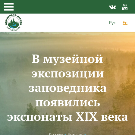
Skip to main content
Рус
En
В музейной
экспозиции
заповедника
появились
экспонаты XIX века
Главная
»
Новости
»