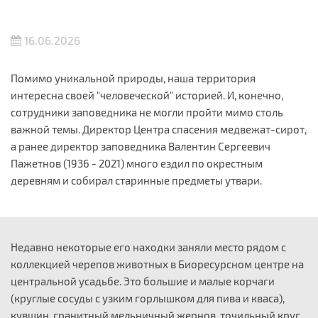
16.06.2026
Помимо уникальной природы, наша территория
интересна своей "человеческой" историей. И, конечно,
сотрудники заповедника не могли пройти мимо столь
важной темы. Директор Центра спасения медвежат-сирот,
а ранее директор заповедника Валентин Сергеевич
Пажетнов (1936 - 2021) много ездил по окрестным
деревням и собирал старинные предметы утвари.
Недавно некоторые его находки заняли место рядом с
коллекцией черепов животных в Биоресурсном центре на
центральной усадьбе. Это большие и малые корчаги
(круглые сосуды с узким горлышком для пива и кваса),
кувшин, гранитный мельничный жернов, точильный круг