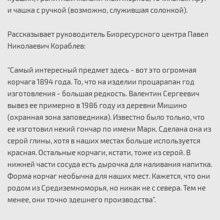
и чашка с ручкой (возможно, служившая солонкой).
Рассказывает руководитель Биоресурсного центра Павел
Николаевич Кораблев:
"Самый интересный предмет здесь - вот это огромная
корчага 1894 года. То, что на изделии процарапан год
изготовления - большая редкость. Валентин Сергеевич
вывез ее примерно в 1986 году из деревни Мишино
(охранная зона заповедника). Известно было только, что
ее изготовил некий гончар по имени Марк. Сделана она из
серой глины, хотя в наших местах больше используется
красная. Остальные корчаги, кстати, тоже из серой. В
нижней части сосуда есть дырочка для наливания напитка.
Форма корчаг необычна для наших мест. Кажется, что они
родом из Средиземноморья, но никак не с севера. Тем не
менее, они точно здешнего производства".