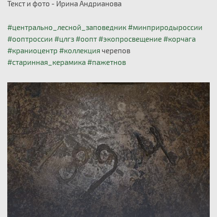
Текст и фото - Ирина Андрианова
#центрально_лесной_заповедник
#минприродыроссии
#ооптроссии
#цлгз
#оопт
#экопросвещение
#корчага
#краниоцентр
#коллекция
черепов
#старинная_керамика
#пажетнов