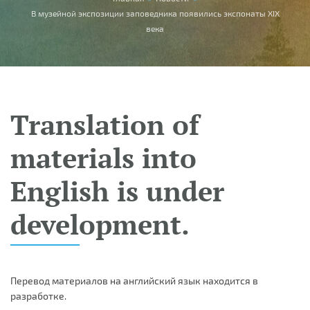
You are here
В музейной экспозиции заповедника появились экспонаты XIX
века
Translation of
materials into
English is under
development.
Перевод материалов на английский язык находится в
разработке.