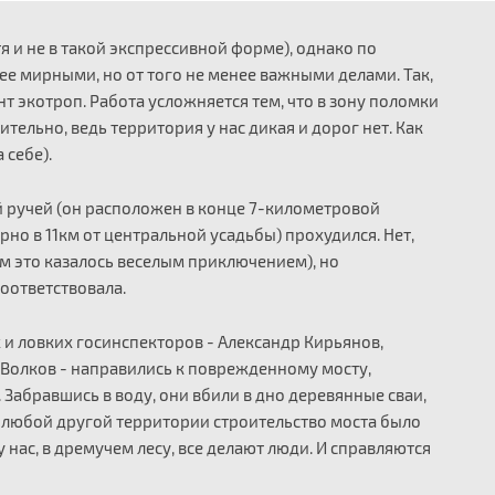
я и не в такой экспрессивной форме), однако по
е мирными, но от того не менее важными делами. Так,
нт экотроп. Работа усложняется тем, что в зону поломки
тельно, ведь территория у нас дикая и дорог нет. Как
 себе).
й ручей (он расположен в конце 7-километровой
но в 11км от центральной усадьбы) прохудился. Нет,
м это казалось веселым приключением), но
оответствовала.
 и ловких госинспекторов - Александр Кирьянов,
Волков - направились к поврежденному мосту,
абравшись в воду, они вбили в дно деревянные сваи,
 любой другой территории строительство моста было
 нас, в дремучем лесу, все делают люди. И справляются