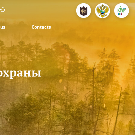
 us
Contacts
 охраны