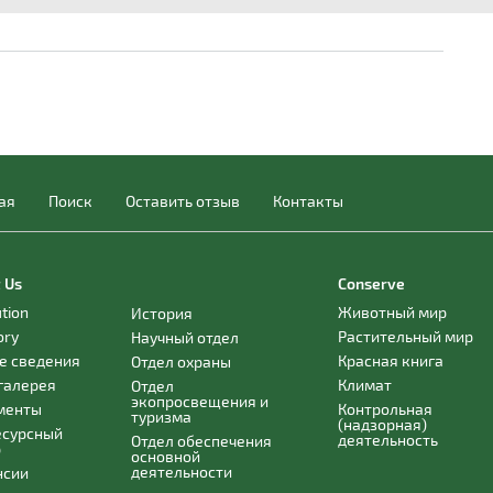
ая
Поиск
Оставить отзыв
Контакты
 Us
Conserve
ution
Животный мир
История
ory
Растительный мир
Научный отдел
е сведения
Красная книга
Отдел охраны
галерея
Климат
Отдел
экопросвещения и
менты
Контрольная
туризма
(надзорная)
есурсный
деятельность
Отдел обеспечения
р
основной
деятельности
нсии