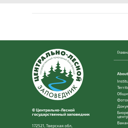
Главн
About
Instit
Territ
Общи
Фото
Доку
© Центрально-Лесной
Биор
государственный заповедник
цент
Вака
172521, Тверская обл,