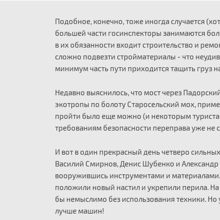
Подобное, конечно, тоже иногда случается (хот
большей части госинспекторы занимаются боле
в их обязанности входит строительство и ремо
сложно подвезти стройматериалы - что неудиви
минимум часть пути приходится тащить груз на
Недавно выяснилось, что мост через Падорски
экотропы по болоту Старосельский мох, пример
пройти было еще можно (и некоторым туриста
требованиям безопасности переправа уже не с
И вот в один прекрасный день четверо сильных
Василий Смирнов, Денис Шубенко и Александр 
вооружившись инструментами и материалами. З
положили новый настил и укрепили перила. На
бы немыслимо без использования техники. Но у
лучше машин!