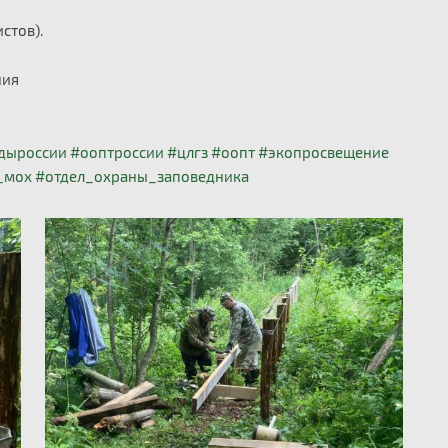
стов).
ния
дыроссии
#ооптроссии
#цлгз
#оопт
#экопросвещение
_мох
#отдел_охраны_заповедника