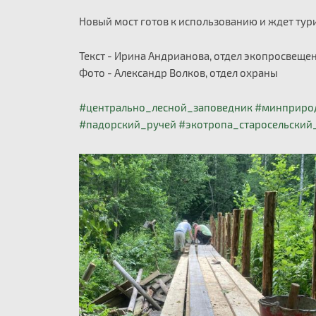
Новый мост готов к использованию и ждет тури
Текст - Ирина Андрианова, отдел экопросвеще
Фото - Александр Волков, отдел охраны
#центрально_лесной_заповедник
#минприро
#падорский_ручей
#экотропа_старосельский