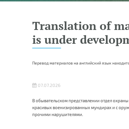
Translation of ma
is under develop
Перевод материалов на английский язык находитс
07.07.2026
В обывательском представлении отдел охраны 
красивых военизированных мундирах и с оружи
прочими нарушителями.