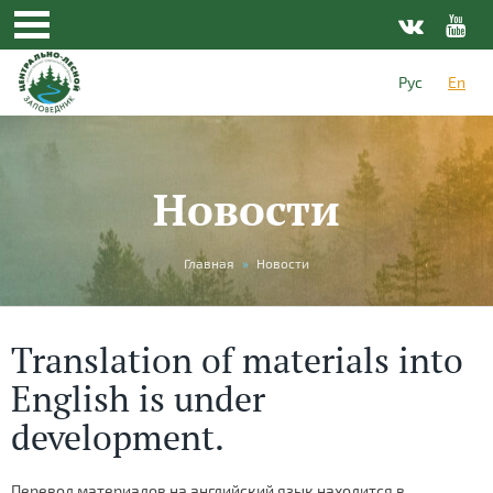
Рус
En
Новости
You
Главная
»
Новости
are
here
Translation of materials into
English is under
development.
Перевод материалов на английский язык находится в