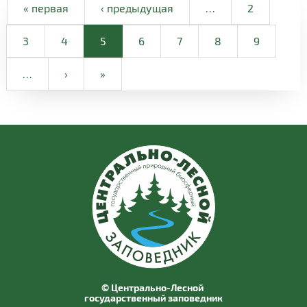
« первая
‹ предыдущая
…
2
3
4
5
6
7
8
9
…
›
»
© Центрально-Лесной
государственный заповедник