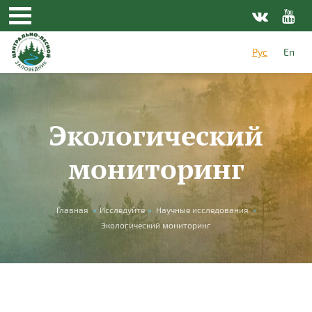
Перейти к основному содержанию
Рус
En
Экологический
мониторинг
Вы здесь
Главная
»
Исследуйте
»
Научные исследования
»
Экологический мониторинг