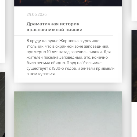
24.06.2026
Драматичная история
краснокнижной пиявки
В пруду на ручье Жорновка в урочище
Угольчик, что в охранной зоне заповедника,
примерно 10 лет назад завелись пиявки. Для
жителей поселка Заповедный, это, конечно,
было весьма обидно. Пруд на Угольчике
существует с 1980-х годов, и жители привыкли
в нем купаться.