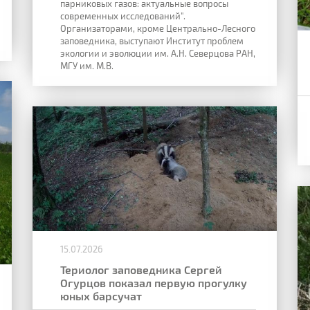
парниковых газов: актуальные вопросы
современных исследований".
Организаторами, кроме Центрально-Лесного
заповедника, выступают Институт проблем
экологии и эволюции им. А.Н. Северцова РАН,
МГУ им. М.В.
15.07.2026
Териолог заповедника Сергей
Огурцов показал первую прогулку
юных барсучат