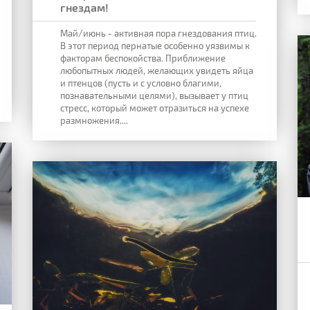
гнездам!
Май/июнь - активная пора гнездования птиц.
В этот период пернатые особенно уязвимы к
факторам беспокойства. Приближение
любопытных людей, желающих увидеть яйца
и птенцов (пусть и с условно благими,
познавательными целями), вызывает у птиц
стресс, который может отразиться на успехе
размножения....