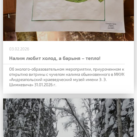
03.02.2026
Налим любит холод, а барыня – тепло!
Об эколого-образовательном мероприятии, приуроченном к
открытию витрины с
чучелом налима обыкновенного в МКУК
«Андреапольский краеведческий музей имени Э. Э.
Шимкевича» 31.01.2026 г.