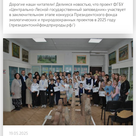
Дорогие наши читатели! Делимся новостью, что проект ФГБУ
«Центрально-Лесной
государственный заповедник» участвует
в заключительном этапе конкурса
Президентского фонда
экологических и природоохранных проектов в 2025 году
(президентскийфондприроды.рф/)
19.05.2025