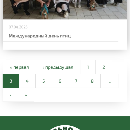
07.04.2025
Международный день птиц
« первая
‹ предыдущая
1
2
3
4
5
6
7
8
…
›
»