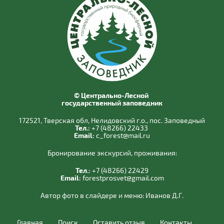
© Центрально-Лесной
государственный заповедник
172521, Тверская обл, Нелидовский г.о., пос. Заповедный
Тел.:
+7 (48266) 22433
Email:
c_forest@mail.ru
Бронирование экскурсий, проживания:
Тел.:
+7 (48266) 22429
Email:
forestprosvet@gmail.com
Автор фото в слайдере и меню:
Иванов Д.Г.
Главная
Поиск
Оставить отзыв
Контакты