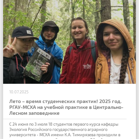
10.07.2025
Лето – время студенческих практик! 2025 год.
РГАУ-МСХА на учебной практике в Центрально-
Лесном заповеднике
С 24 июня по 3 июля 18 студентов первого курса кафедры
Экология Российского
государственного аграрного
университета - МСХА имени К.А. Тимирязева проходили в