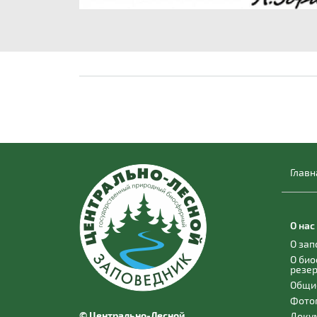
Главн
О нас
О за
О би
резе
Общи
Фото
© Центрально-Лесной
Доку