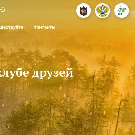
шествуйте
Контакты
клубе друзей
ика