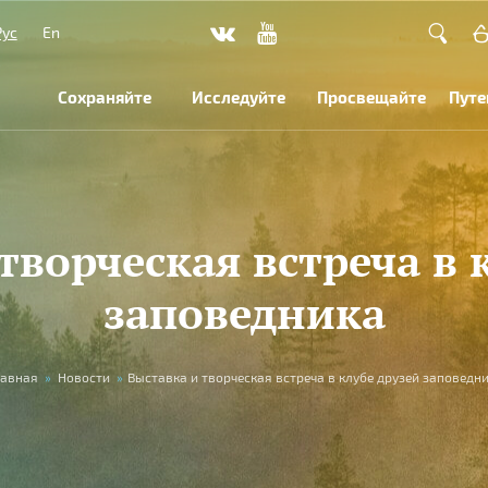
Рус
En
Сохраняйте
Исследуйте
Просвещайте
Путе
творческая встреча в 
заповедника
лавная
»
Новости
»
Выставка и творческая встреча в клубе друзей заповедн