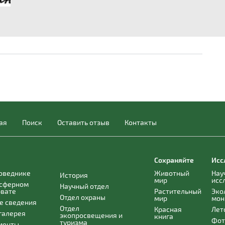
ая
Поиск
Оставить отзыв
Контакты
Сохраняйте
Исс
поведнике
Животный
Нау
История
мир
исс
осферном
Научный отдел
рвате
Растительный
Эко
Отдел охраны
мир
мон
е сведения
Отдел
Красная
Лет
галерея
экопросвещения и
книга
Фот
туризма
менты