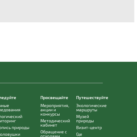
ледуйте
Просвещайте
Путешествуйте
чные
Мероприятия,
Экологические
ледования
акции и
маршруты
конкурсы
логический
Музей
иторинг
Методический
природы
кабинет
опись природы
Визит-центр
Обращение с
оловушки
Где
отходами