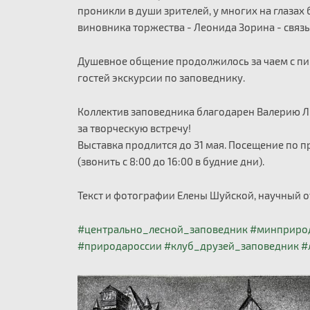
проникли в души зрителей, у многих на глазах 
виновника торжества - Леонида Зорина - связ
Душевное общение продолжилось за чаем с пир
гостей экскурсии по заповеднику.
Коллектив заповедника благодарен Валерию Ли
за творческую встречу!
Выставка продлится до 31 мая. Посещение по 
(звонить с 8:00 до 16:00 в будние дни).
Текст и фотографии Елены Шуйской, научный 
#центрально_лесной_заповедник
#минприро
#природароссии
#клуб_друзей_заповедник
#