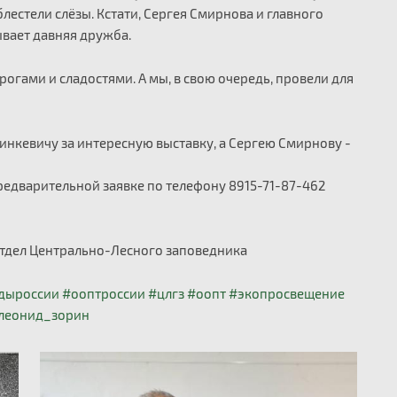
блестели слёзы. Кстати, Сергея Смирнова и главного
ывает давняя дружба.
огами и сладостями. А мы, в свою очередь, провели для
нкевичу за интересную выставку, а Сергею Смирнову -
предварительной заявке по телефону 8915-71-87-462
отдел Центрально-Лесного заповедника
дыроссии
#ооптроссии
#цлгз
#оопт
#экопросвещение
леонид_зорин