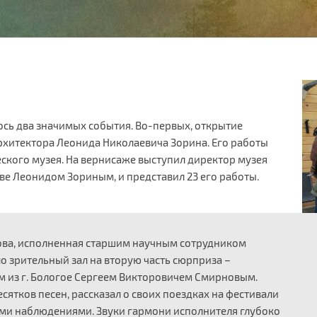
ось два значимых события. Во-первых, открытие
рхитектора Леонида Николаевича Зорина. Его работы
ского музея. На вернисаже выступил директор музея
ве Леонидом Зориным, и представил 23 его работы.
нова, исполненная старшим научным сотрудником
 зрительный зал на вторую часть сюрприза –
м из г. Бологое Сергеем Викторовичем Смирновым.
сятков песен, рассказал о своих поездках на фестивали
ми наблюдениями. Звуки гармони исполнителя глубоко