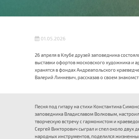
01.05.2026
26 апреля в Клубе друзей заповедника состоял
выставки офортов московского художника и а
хранятся в фондах Андреапольского краеведче
Валерий Линкевич, рассказав о своем знакомст
Песня под гитару на стихи Константина Симо
заповедника Владиславом Волковым, настроило
творческую встречу с гармонистом и краеведо
Сергей Викторович сыграл и спел около двух де
народных инструментов, поделился жизненны