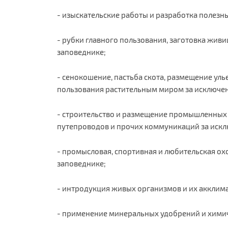
- изыскательские работы и разработка полез
- рубки главного пользования, заготовка жив
заповеднике;
- сенокошение, пастьба скота, размещение улье
пользования растительным миром за исключе
- строительство и размещение промышленных и
путепроводов и прочих коммуникаций за искл
- промысловая, спортивная и любительская о
заповеднике;
- интродукция живых организмов и их акклим
- применение минеральных удобрений и химич