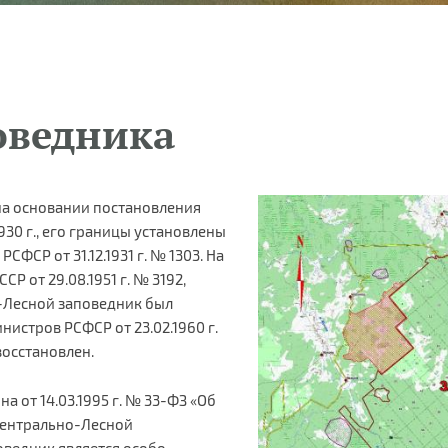
оведника
на основании постановления
30 г., его границы установлены
СР от 31.12.1931 г. № 1303. На
 от 29.08.1951 г. № 3192,
-Лесной заповедник был
истров РСФСР от 23.02.1960 г.
осстановлен.
а от 14.03.1995 г. № 33-ФЗ «Об
Центрально-Лесной
ведник является особо