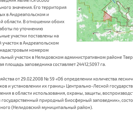
ого значения. Его территория
ных в Андреапольском и
й области. В отношении обоих
работы по уточнению
ьные участки поставлены на
й участок в Андреапольском
с кадастровым номером
мельный участок в Нелидовском административном районе Тве
ая площадь заповедника составляет 24412,5097 га.
яйства от 29.02.2008 № 59 «Об определении количества леснич
ков и установлении их границ» Центрально-Лесной государс
ения в области использования, охраны, защиты, воспроизвод
 государственный природный биосферный заповедник», состои
ного (Нелидовский муниципальный район).