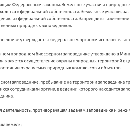
ящим Федеральным законом. Земельные участки и природные 
ходятся в федеральной собственности. Земельные участки, ра
ению из федеральной собственности. Запрещается изменение 
ственных природных заповедников.
веднике утверждается федеральным органом исполнительной в
ном природном биосферном заповеднике утверждено в Минприр
ник, является осуществление охраны природных территорий в 
состоянии охраняемых природных комплексов и объектов.
есном заповеднике, пребывание на территории заповедника г
ихся сотрудниками органа, в ведении которого находится запо
едника.
 деятельность, противоречащая задачам заповедника и режиму
им земель;