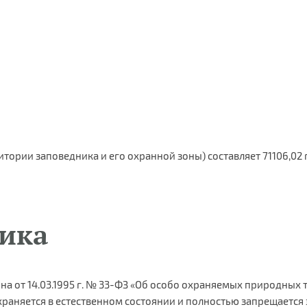
ории заповедника и его охранной зоны) составляет 71106,02 г
ика
она от 14.03.1995 г. № 33-ФЗ «Об особо охраняемых природных
аняется в естественном состоянии и полностью запрещается э