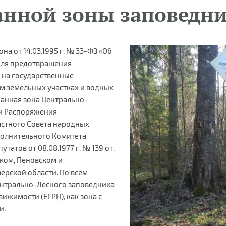
анной зоны заповедн
на от 14.03.1995 г. № 33-ФЗ «Об
для предотвращения
 на государственные
м земельных участках и водных
ранная зона Центрально-
ии Распоряжения
астного Совета народных
сполнительного Комитета
атов от 08.08.1977 г. № 139 от.
ком, Пеновском и
рской области. По всем
нтрально-Лесного заповедника
ижимости (ЕГРН), как зона с
и.