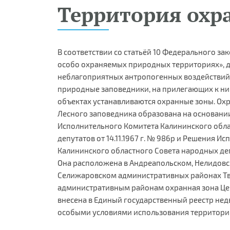
Территория охр
В соответствии со статьёй 10 Федерального зако
особо охраняемых природных территориях», 
неблагоприятных антропогенных воздействий
природные заповедники, на прилегающих к ни
объектах устанавливаются охранные зоны. Ох
Лесного заповедника образована на основан
Исполнительного Комитета Калининского обл
депутатов от 14.11.1967 г. № 986р и Решения И
Калининского областного Совета народных депут
Она расположена в Андреапольском, Нелидовс
Селижаровском административных районах Тве
административным районам охранная зона Це
внесена в Единый государственный реестр недв
особыми условиями использования территори