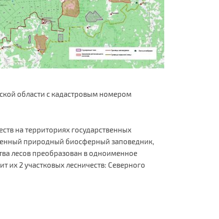
рской области с кадастровым номером
еств на территориях государственных
твенный природный биосферный заповедник,
ства лесов преобразован в одноименное
т их 2 участковых лесничеств: Северного