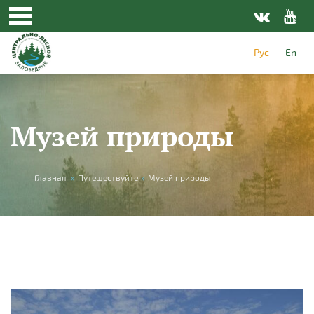
Перейти к основному содержанию
Рус
En
Музей природы
Вы здесь
Главная
»
Путешествуйте
»
Музей природы