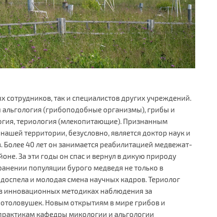
х сотрудников, так и специалистов других учреждений.
 альгология (грибоподобные организмы), грибы и
логия, териология (млекопитающие). Признанным
нашей территории, безусловно, является доктор наук и
 Более 40 лет он занимается реабилитацией медвежат-
оне. За эти годы он спас и вернул в дикую природу
хранении популяции бурого медведя не только в
Подоспела и молодая смена научных кадров. Териолог
в в инновационных методиках наблюдения за
фотоловушек. Новым открытиям в мире грибов и
рактикам кафедры микологии и альгологии