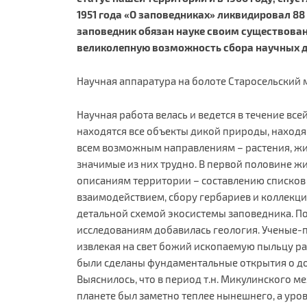
1951 года «О заповедниках» ликвидировал 88
заповедник обязан науке своим существование
великолепную возможность сбора научных д
Научная аппаратура на болоте Старосельский 
Научная работа велась и ведется в течение все
находятся все объекты дикой природы, находящ
всем возможным направлениям – растения, жив
значимые из них трудно. В первой половине ж
описаниям территории – составлению списков 
взаимодействием, сбору гербариев и коллекц
детальной схемой экосистемы заповедника. П
исследованиям добавилась геология. Ученые-п
извлекая на свет божий ископаемую пыльцу ра
были сделаны фундаментальные открытия о д
Выяснилось, что в период т.н. Микулинского ме
планете был заметно теплее нынешнего, а уров