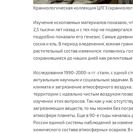
Краниологическая коллекция ЦЛГЗ (краниологи
Изучение ископаемых материалов показало, ч
2,5 тысячи лет назад и с тех пор не подверга
подробно показали его генезис. Самые древние
сосна и ель. В период оледенения, южная гран
растительный состав изменился: появились го
сохранившиеся до наших дней как реликтовые
Исследования 1990-2000-х гг. стали, с одной с
актуальным научным и социальным задачам. 
климата и загрязнение атмосферного воздуха.
территории с идеально чистым воздухом позво
изучении этих вопросов. Так как у нас отсутс
загрязняющих веществ, то мы можем без погр
атмосфере планеты. Еще в 90-е годы началась
России единой системы наблюдений за измене
химического состава атмосферных осадков. В