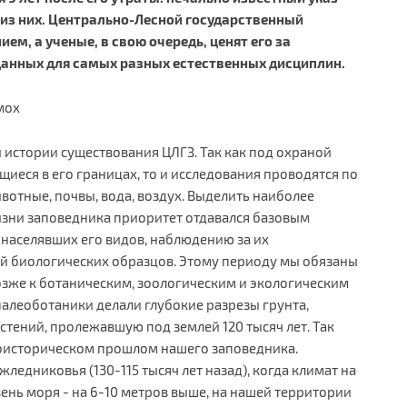
 из них. Центрально-Лесной государственный
м, а ученые, в свою очередь, ценят его за
анных для самых разных естественных дисциплин.
мох
й истории существования ЦЛГЗ. Так как под охраной
иеся в его границах, то и исследования проводятся по
отные, почвы, вода, воздух. Выделить наиболее
изни заповедника приоритет отдавался базовым
населявших его видов, наблюдению за их
ий биологических образцов. Этому периоду мы обязаны
озже к ботаническим, зоологическим и экологическим
алеоботаники делали глубокие разрезы грунта,
стений, пролежавшую под землей 120 тысяч лет. Так
оисторическом прошлом нашего заповедника.
жледниковья (130-115 тысяч лет назад), когда климат на
ень моря - на 6-10 метров выше, на нашей территории