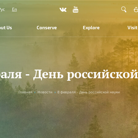
Рус
En
ut Us
Conserve
Explore
Visit
аля - День российско
Главная
»
Новости
»
8 февраля - День российской науки