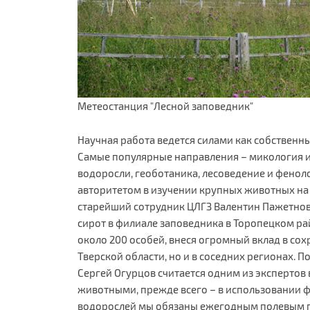
Метеостанция "Лесной заповедник"
Научная работа ведется силами как собственны
Самые популярные направления – микология и
водоросли, геоботаника, лесоведение и фено
авторитетом в изучении крупных животных на 
старейший сотрудник ЦЛГЗ Валентин Пажетнов.
сирот в филиале заповедника в Торопецком рай
около 200 особей, внеся огромный вклад в со
Тверской области, но и в соседних регионах. 
Сергей Огурцов считается одним из эксперто
животными, прежде всего – в использовании 
водорослей мы обязаны ежегодным полевым п