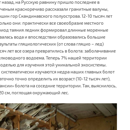
ет назад, на Русскую равнину пришло последнее в
ученым красноречиво рассказали гранитные валуны,
шин гор Скандинавского полуострова. 12-10 тысяч лет
 только они: практически все своеобразие местного
период таяния ледник формировал длинные моренные
ивалась вода и впоследствии образовались большие
ультаты гляциологических (от слова гляцио – лед)
сяч лет все озера превратились в болота: заболачивание
лководного водоема. Теперь 7% нашей территории
моделью для изучения этой уникальной экосистемы.
е систематически изучаются недра наших главных болот
аточно точно определить их возраст (10-12 тысяч лет),
нсии» болота на соседние территории. Так, выяснилось,
20 см, поглощая окружающий лес.