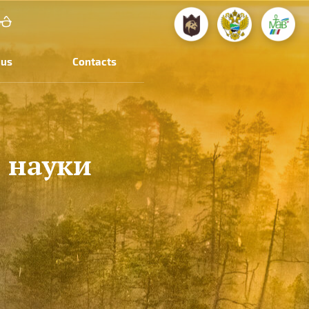
 us
Contacts
й науки