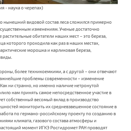
я - наука о черепах)
то нынешний видовой состав леса сложился примерно
лся существенным изменениям. Ученые достаточно
 растительные обитатели наших мест – это береза,
ица которого проходила как раз в наших местах,
ларктические морошка и карликовая береза,
 виды.
тороны, более техникоемкими, а с другой – они отвечают
Важнейшие проблемы современности – изменение
 Как ни странно, но именно наличие нетронутой
лило нам принять самое непосредственное участие в
твует собственный весомый вклад в производство
ешностей мониторить их средневзвешенное состояние в
 работа по германо-российскому проекту по созданию в
ниями климата, газового состава атмосферы и
 настоящий момент ИГКЭ Росгидромет РАН проводят