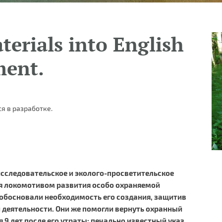
terials into English
ment.
я в разработке.
исследовательское и эколого-просветительское
я локомотивом развития особо охраняемой
 обосновали необходимость его создания, защитив
 деятельности. Они же помогли вернуть охранный
я 9 лет после его утраты: печально известный указ