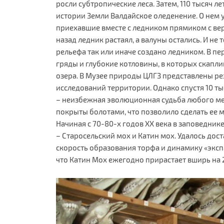
росли субтропические леса. Затем, 110 тысяч л
истории Земли Валдайское оледенение. О нем 
приехавшие вместе с ледником прямиком с вер
назад ледник растаял, а валуны остались. И не
рельефа так или иначе создано ледником. В 
гряды и глубокие котловины, в которых скапл
озера. В Музее природы ЦЛГЗ представлены рез
исследований территории. Однако спустя 10 ты
– неизбежная эволюционная судьба любого ме
покрыты болотами, что позволило сделать ее 
Начиная с 70-80-х годов ХХ века в заповедник
– Старосельский мох и Катин мох. Удалось дост
скорость образования торфа и динамику «экспа
что Катин Мох ежегодно прирастает вширь на 