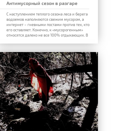
Антимусорный сезон в разгаре
С наступлением теплого сезона леса и берега
водоемов
наполняются свежим мусором, а
интернет – гневными постами против тех, кто
его
оставляет. Конечно, к «мусорогенным»
относятся далеко не все 100% отдыхающих. В