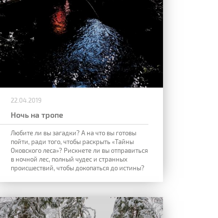
22.04.2019
Ночь на тропе
Любите ли вы загадки? А на что вы готовы
пойти, ради того, чтобы раскрыть «Тайны
Оковского леса»? Рискнете ли вы отправиться
в ночной лес, полный чудес и странных
происшествий, чтобы докопаться до истины?