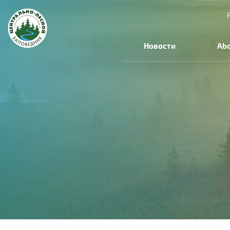
Новости
Abo
You
are
here