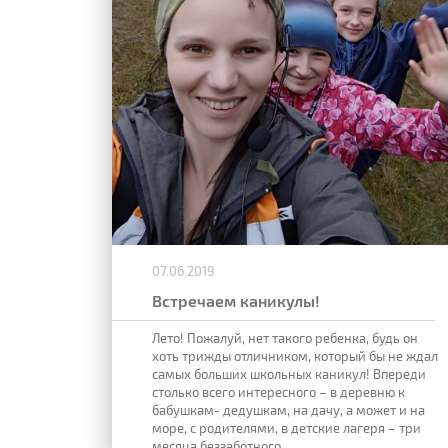
07.06.2019
Встречаем каникулы!
Лето! Пожалуй, нет такого ребенка, будь он
хоть трижды отличником, который бы не ждал
самых
больших школьных каникул! Впереди
столько всего интересного – в деревню к
бабушкам-
дедушкам, на дачу, а может и на
море, с родителями, в детские лагеря – три
месяца беззаботного