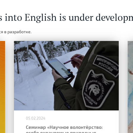
s into English is under develop
я в разработке.
05.02.2024
Семинар «Научное волонтёрство:
особо охраняемые природные