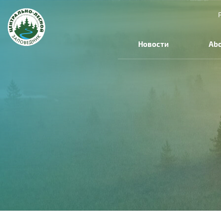
Новости
Abo
You
are
here