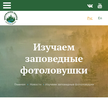
Перейти к основному содержанию
Рус
En
Изучаем
заповедные
фотоловушки
Вы здесь
Главная
»
Новости
»
Изучаем заповедные фотоловушки