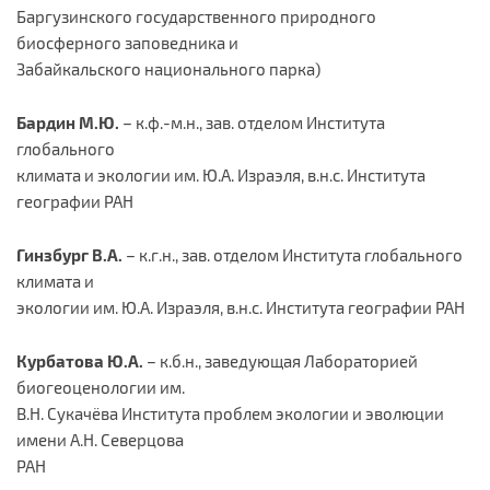
Баргузинского государственного природного
биосферного заповедника и
Забайкальского национального парка)
Бардин М.Ю.
– к.ф.-м.н., зав. отделом Института
глобального
климата и экологии им. Ю.А. Израэля, в.н.с. Института
географии РАН
Гинзбург В.А.
– к.г.н., зав. отделом Института глобального
климата и
экологии им. Ю.А. Израэля, в.н.с. Института географии РАН
Курбатова Ю.А.
– к.б.н., заведующая Лабораторией
биогеоценологии им.
В.Н. Сукачёва Института проблем экологии и эволюции
имени А.Н. Северцова
РАН