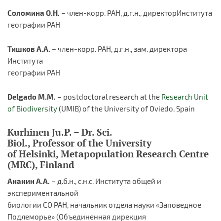
Соломина О.Н.
– член-корр. РАН, д.г.н., директорИнститута
географии РАН
Тишков А.А.
– член-корр. РАН, д.г.н., зам. директора
Института
географии РАН
Delgado M.M.
– postdoctoral research at the
Research Unit
of Biodiversity
(UMIB) of the University of Oviedo, Spain
Kurhinen Ju.P. – Dr. Sci.
Biol., Professor of the University
of Helsinki, Metapopulation Research Centre
(MRC), Finland
Ананин А.А.
– д.б.н., с.н.с. Института общей и
экспериментальной
биологии СО РАН, начальник отдела науки «Заповедное
Подлеморье» (Объединенная дирекция