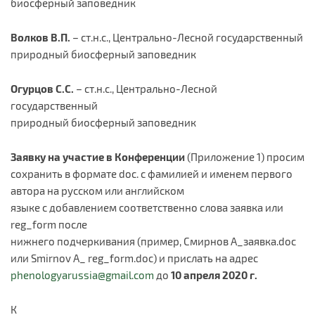
биосферный заповедник
Волков В.П.
– ст.н.с., Центрально-Лесной государственный
природный биосферный заповедник
Огурцов С.С.
– ст.н.с., Центрально-Лесной
государственный
природный биосферный заповедник
Заявку на участие в Конференции
(Приложение 1) просим
сохранить в формате doc. с фамилией и именем первого
автора на русском или английском
языке с добавлением соответственно слова заявка или
reg_form после
нижнего подчеркивания (пример, Смирнов A_заявка.doc
или Smirnov A_ reg_form.doc) и прислать на адрес
phenologyarussia@gmail.com
до
10 апреля 2020 г.
К