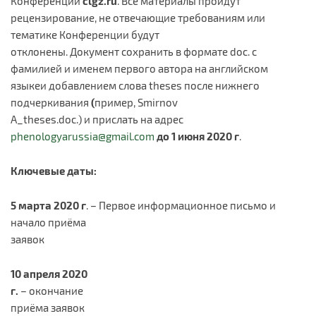
Конференции
clgz
.
ru
. Все материалы пройдут
рецензирование, не отвечающие требованиям или
тематике Конференции будут
отклонены. Документ сохранить в формате doc. с
фамилией и именем первого автора на английском
языкеи добавлением слова theses после нижнего
подчеркивания
(
пример, Smirnov
A_theses.doc.) и прислать на адрес
phenologyarussia@gmail.com
до 1 июня
2020 г
.
Ключевые даты:
5 марта 2020 г
. – Первое информационное письмо и
начало приёма
заявок
1
0
апреля 2020
г.
– окончание
приёма заявок