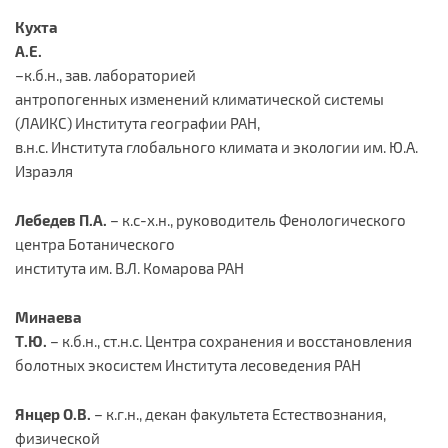
Кухта
А.Е.
–к.б.н., зав. лабораторией
антропогенных изменений климатической системы
(ЛАИКС) Института географии РАН,
в.н.с. Института глобального климата и экологии им. Ю.А.
Израэля
Лебедев П.А.
– к.с-х.н., руководитель Фенологического
центра Ботанического
института им. В.Л. Комарова РАН
Минаева
Т.Ю.
– к.б.н., ст.н.с. Центра сохранения и восстановления
болотных экосистем Института лесоведения РАН
Янцер О.В.
– к.г.н., декан факультета Естествознания,
физической