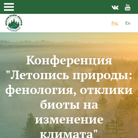
Перейти к основному содержанию
Рус
En
Конференция
"Летопись природы:
фенология, отклики
биоты на
изменение
климата"