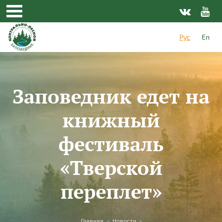
Перейти к основному содержанию
Рус
En
Заповедник едет на
книжный
фестиваль
«Тверской
переплет»
Главная
»
Новости
»