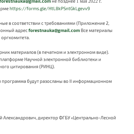
forestnauka@gmail.com
не позднее
1 мая 2022 г.
орме
https://forms.gle/HtL8kPSntGkLgevv9
ные в соответствии с требованиями (Приложение 2,
ктронный адрес
forestnauka@gmail.com
Все материалы
 оргкомитета.
рник материалов (в печатном и электронном виде).
платформе Научной электронной библиотеки и
ного цитирования (РИНЦ).
 программа будут разосланы во II информационном
й Александрович, директор ФГБУ «Центрально-Лесной