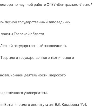
. директора по научной работе ФГБУ «Центрально-Лесной
льно-Лесной государственный заповедник».
й палаты Тверской области.
но-Лесной государственный заповедник».
ор Тверского государственного технического
 инновационной деятельности Тверского
сударственного университета.
ник Ботанического института им. В.Л. Комарова РАН.