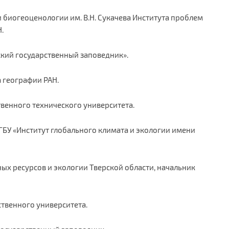
ии биогеоценологии им. В.Н. Сукачева Института проблем
.
вский государственный заповедник».
та географии РАН.
рственного технического университета.
 ФГБУ «Институт глобального климата и экологии имени
ных ресурсов и экологии Тверской области, начальник
рственного университета.