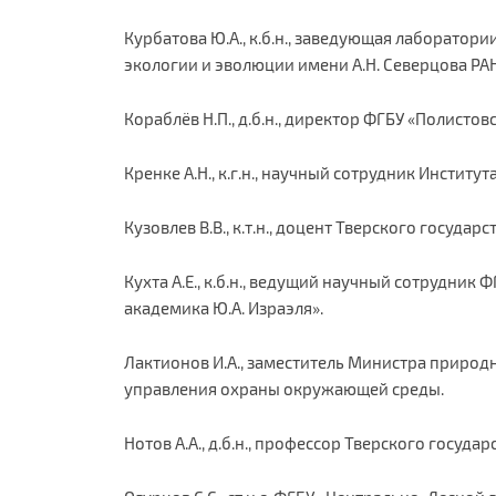
Курбатова Ю.А., к.б.н., заведующая лаборатор
экологии и эволюции имени А.Н. Северцова РАН
Кораблёв Н.П., д.б.н., директор ФГБУ «Полисто
Кренке А.Н., к.г.н., научный сотрудник Институ
Кузовлев В.В., к.т.н., доцент Тверского госуда
Кухта А.Е., к.б.н., ведущий научный сотрудник
академика Ю.А. Израэля».
Лактионов И.А., заместитель Министра природ
управления охраны окружающей среды.
Нотов А.А., д.б.н., профессор Тверского госуда