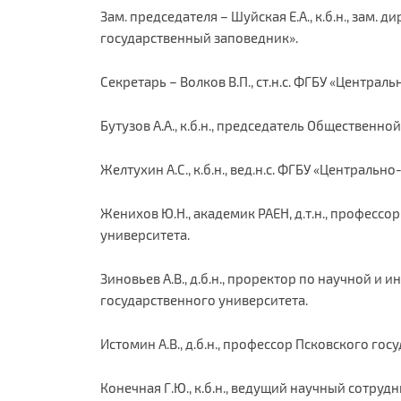
Зам. председателя – Шуйская Е.А., к.б.н., зам
государственный заповедник».
Секретарь – Волков В.П., ст.н.с. ФГБУ «Центра
Бутузов А.А., к.б.н., председатель Общественно
Желтухин А.С., к.б.н., вед.н.с. ФГБУ «Централь
Женихов Ю.Н., академик РАЕН, д.т.н., професс
университета.
Зиновьев А.В., д.б.н., проректор по научной и
государственного университета.
Истомин А.В., д.б.н., профессор Псковского го
Конечная Г.Ю., к.б.н., ведущий научный сотруд