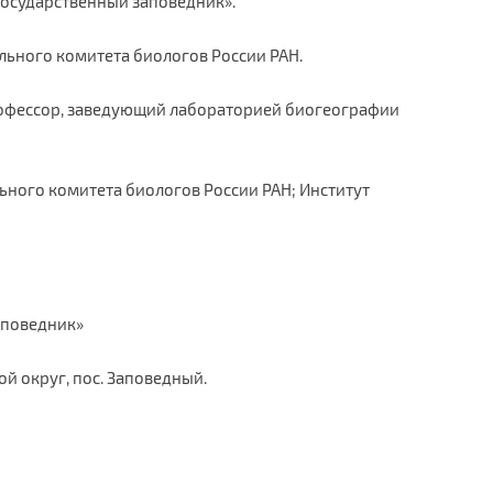
 государственный заповедник».
нального комитета биологов России РАН.
 профессор, заведующий лабораторией биогеографии
ального комитета биологов России РАН; Институт
аповедник»
ой округ, пос. Заповедный.