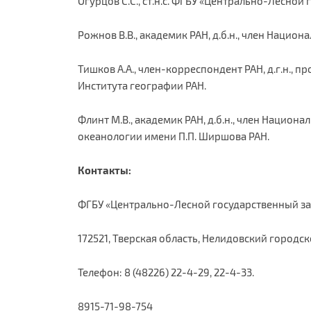
Огурцов С.С., ст.н.с. ФГБУ «Центрально-Лесной
Рожнов В.В., академик РАН, д.б.н., член Нацио
Тишков А.А., член-корреспондент РАН, д.г.н.,
Института географии РАН.
Флинт М.В., академик РАН, д.б.н., член Национ
океанологии имени П.П. Ширшова РАН.
Контакты:
ФГБУ «Центрально-Лесной государственный з
172521, Тверская область, Нелидовский городск
Телефон: 8 (48226) 22-4-29, 22-4-33.
8915-71-98-754