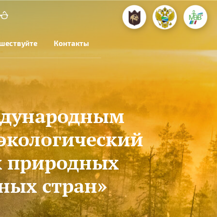
шествуйте
Контакты
ждународным
 экологический
х природных
ных стран»