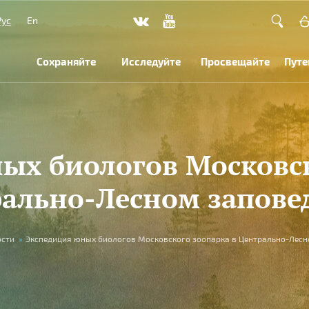
Рус
En
Сохраняйте
Исследуйте
Просвещайте
Путе
ых биологов Московск
ально-Лесном запове
ости
»
Экспедиция юных биологов Московского зоопарка в Центрально-Лесн