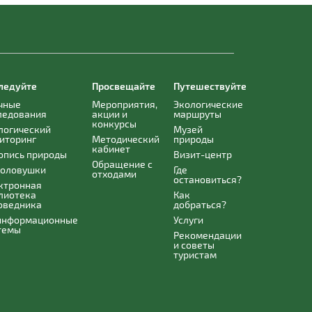
ледуйте
Просвещайте
Путешествуйте
чные
Мероприятия,
Экологические
ледования
акции и
маршруты
конкурсы
логический
Музей
иторинг
Методический
природы
кабинет
опись природы
Визит-центр
Обращение с
оловушки
Где
отходами
остановиться?
ктронная
лиотека
Как
оведника
добраться?
информационные
Услуги
темы
Рекомендации
и советы
туристам