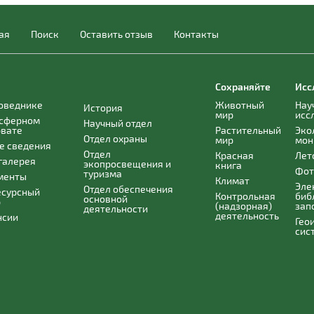
ая
Поиск
Оставить отзыв
Контакты
Сохраняйте
Исс
поведнике
Животный
Нау
История
мир
исс
осферном
Научный отдел
рвате
Растительный
Эко
Отдел охраны
мир
мон
е сведения
Отдел
Красная
Лет
галерея
экопросвещения и
книга
Фот
туризма
менты
Климат
Эле
Отдел обеспечения
есурсный
Контрольная
биб
основной
р
(надзорная)
зап
деятельности
деятельность
нсии
Гео
сис