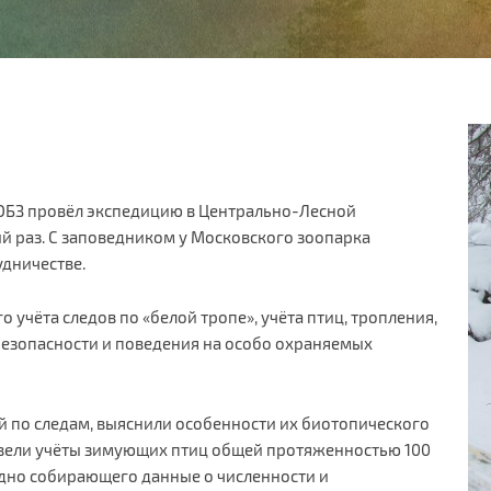
КЮБЗ провёл экспедицию в Центрально-Лесной
ый раз. С заповедником у Московского зоопарка
дничестве.
учёта следов по «белой тропе», учёта птиц, тропления,
безопасности и поведения на особо охраняемых
й по следам, выяснили особенности их биотопического
овели учёты зимующих птиц общей протяженностью 100
одно собирающего данные о численности и