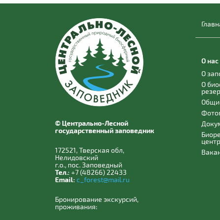
Главн
О нас
О за
О би
резе
Общи
Фото
© Центрально-Лесной
Доку
государственный заповедник
Биор
цент
172521, Тверская обл,
Вака
Нелидовский
г.о., пос. Заповедный
Тел.:
+7 (48266) 22433
Email:
c_forest@mail.ru
Бронирование экскурсий,
проживания: