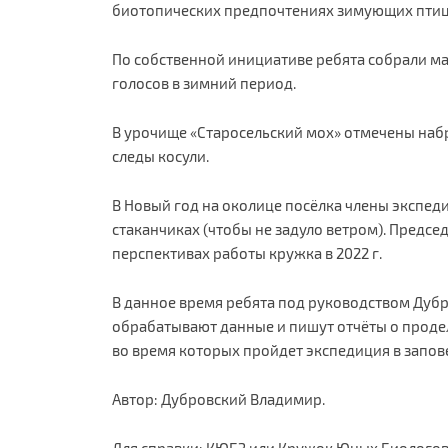
биотопических предпочтениях зимующих птиц 
По собственной инициативе ребята собрали ма
голосов в зимний период.
В урочище «Старосельский мох» отмечены наб
следы косули.
В Новый год на околице посёлка члены экспед
стаканчиках (чтобы не задуло ветром). Председ
перспективах работы кружка в 2022 г.
В данное время ребята под руководством Дубро
обрабатывают данные и пишут отчёты о продел
во время которых пройдет экспедиция в запов
Автор: Дубровский Владимир.
Для справки: КЮБЗ или Кружок Юных Биологов