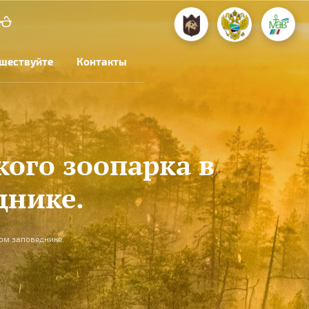
шествуйте
Контакты
ого зоопарка в
днике.
ом заповеднике.