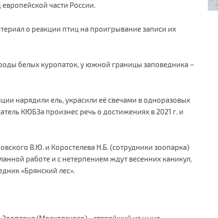
европейской части России.
териал о реакции птиц на проигрывание записи их
роды белых куропаток, у южной границы заповедника –
иции нарядили ель, украсили её свечами в одноразовых
атель КЮБЗа произнес речь о достижениях в 2021 г. и
вского В.Ю. и Коростелева Н.Б. (сотрудники зоопарка)
анной работе и с нетерпением ждут весенних каникул,
едник «Брянский лес».
 Зоопарка (Московского) - старейший из ныне