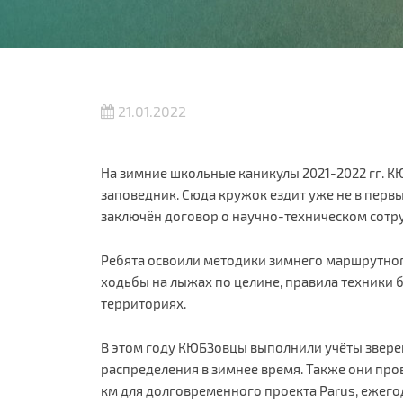
21.01.2022
На зимние школьные каникулы 2021-2022 гг. 
заповедник. Сюда кружок ездит уже не в перв
заключён договор о научно-техническом сотру
Ребята освоили методики зимнего маршрутного 
ходьбы на лыжах по целине, правила техники 
территориях.
В этом году КЮБЗовцы выполнили учёты звере
распределения в зимнее время. Также они пр
км для долговременного проекта Parus, ежег