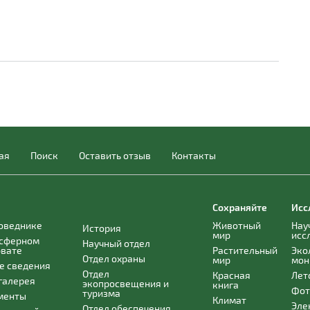
ая
Поиск
Оставить отзыв
Контакты
Сохраняйте
Исс
поведнике
Животный
Нау
История
мир
исс
осферном
Научный отдел
рвате
Растительный
Эко
Отдел охраны
мир
мон
е сведения
Отдел
Красная
Лет
галерея
экопросвещения и
книга
Фот
туризма
менты
Климат
Эле
Отдел обеспечения