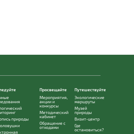
ледуйте
Просвещайте
Путешествуйте
чные
Мероприятия,
Экологические
ледования
акции и
маршруты
конкурсы
логический
Музей
иторинг
Методический
природы
кабинет
опись природы
Визит-центр
Обращение с
оловушки
Где
отходами
остановиться?
ктронная