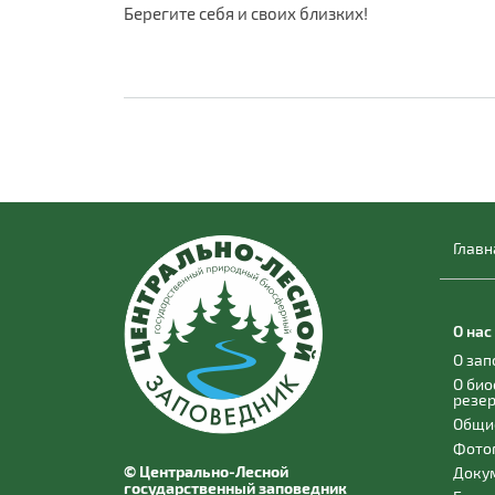
Берегите себя и своих близких!
Главн
О нас
О за
О би
резе
Общи
Фото
© Центрально-Лесной
Доку
государственный заповедник