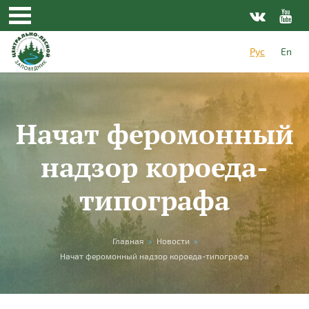
Перейти к основному содержанию
Рус
En
Начат феромонный
надзор короеда-
типографа
Вы здесь
Главная
»
Новости
»
Начат феромонный надзор короеда-типографа