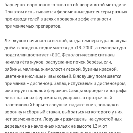
барьерно-вороночного типа по общепринятой методике.
При этом испытываются феромонные диспенсеры разных
производителей в целях проверки эффективности
применяемых препаратов.
Лёт жуков начинается весной, когда температура воздуха
днём, в полдень поднимается до +18-20С, а температура
подстилки достигает +8С. Фенологические сигналы
начала лёта жуков: распускание почек берёзы, ели,
рябины, малины, жимолости лесной, бузины красной,
цветение кислицы и ивы козьей. В ловушку помещается
приманка – диспенсер. Запах, испускаемый диспенсером,
имитирует половой феромон. Самцы короеда-типографа
летят на запах феромона и, ударяясь о прозрачный
пластиковый барьер ловушки, падают вниз, попадая в
воронку и сборный стакан, выбраться из которого у них
нет возможности. Ловушки размещены на сухостойных
деревьях на наклонных кольях на высоте 1,3 м от
поверхности почвы. Расстояние от живых деревьев ели