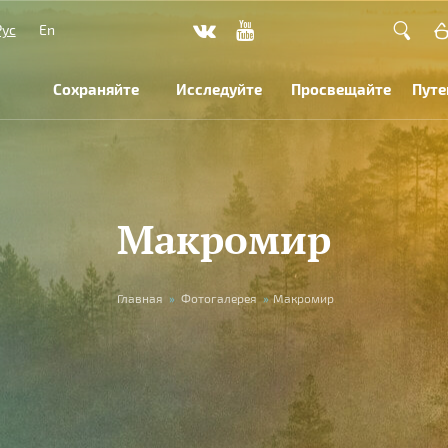
Рус
En
Сохраняйте
Исследуйте
Просвещайте
Путе
Макромир
Главная
»
Фотогалерея
»
Макромир