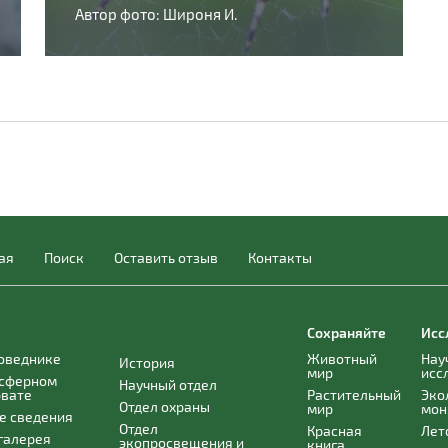
Автор фото: Широня И.
ая
Поиск
Оставить отзыв
Контакты
Сохраняйте
Исс
поведнике
Животный
Нау
История
мир
исс
осферном
Научный отдел
рвате
Растительный
Эко
Отдел охраны
мир
мон
е сведения
Отдел
Красная
Лет
галерея
экопросвещения и
книга