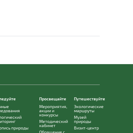
ледуйте
Просвещайте
Путешествуйте
чные
Мероприятия,
Экологические
ледования
акции и
маршруты
конкурсы
логический
Музей
иторинг
Методический
природы
кабинет
опись природы
Визит-центр
Обращение с