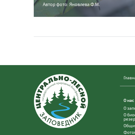
Автор фото: Яновлева Ф.М.
Главн
О нас
О за
О би
резе
Общи
Фото