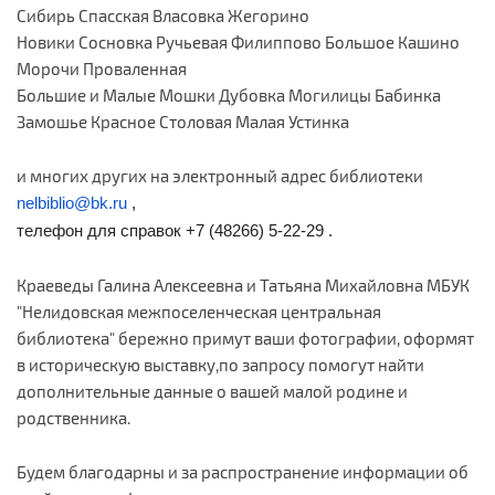
Сибирь Спасская Власовка Жегорино
Новики Сосновка Ручьевая Филиппово Большое Кашино
Морочи Проваленная
Большие и Малые Мошки Дубовка Могилицы Бабинка
Замошье Красное Столовая Малая Устинка
и многих других на электронный адрес библиотеки
nelbiblio@bk.ru
,
телефон для справок +7 (48266) 5-22-29 .
Краеведы Галина Алексеевна и Татьяна Михайловна МБУК
"Нелидовская межпоселенческая центральная
библиотека"
бережно примут ваши фотографии, оформят
в историческую выставку,
по запросу помогут найти
дополнительные данные о вашей малой родине и
родственника.
Будем благодарны и за распространение информации об