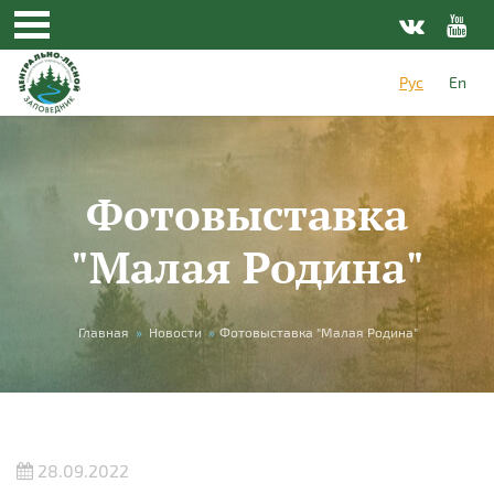
Перейти к основному содержанию
Рус
En
Фотовыставка
"Малая Родина"
Вы здесь
Главная
»
Новости
»
Фотовыставка "Малая Родина"
28.09.2022