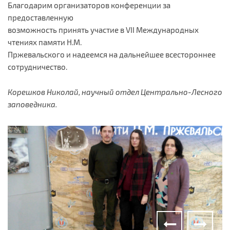
Благодарим организаторов конференции за
предоставленную
возможность принять участие в VII Международных
чтениях памяти Н.М.
Пржевальского и надеемся на дальнейшее всестороннее
сотрудничество.
Корешков Николай, научный отдел Центрально-Лесного
заповедника.
Музейные экспонаты - личные вещи Н.М.
Пржевальского в Доме-музее в п. Пржевальское
На экскурсии в доме-музее Н.М. Пржевальского.