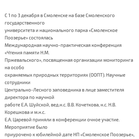
С 1 по 3 декабря в Смоленске на базе Смоленского
государственного
университета и национального парка «Смоленское
Поозерье» состоялась
Международная научно-практическая конференция
«Чтения памяти Н.М.
Пржевальского», посвященная организации мониторинга
на особо
охраняемых природных территориях (ООПТ). Научные
сотрудники
Центрально-Лесного заповедника в лице заместителя
директора по научной
работе Е.А. Шуйской, вед.н.с. В.В. Кочеткова, н.с. Н.В.
Корешкова и м.н.с.
Е.А. Царевой приняли в конференции очное участие.
Мероприятие было
приурочено к юбилейной дате НП «Смоленское Поозерье»,