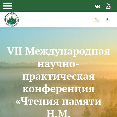
Перейти к основному содержанию
Рус
En
VII Международная
научно-
практическая
конференция
«Чтения памяти
Н.М.