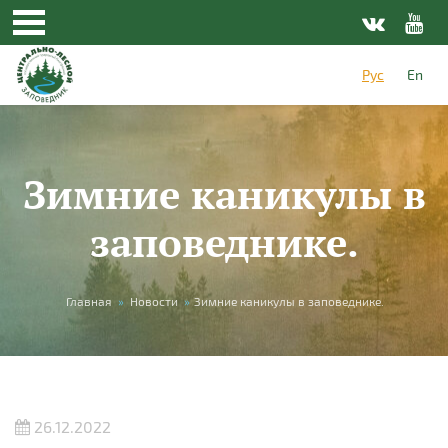
Перейти к основному содержанию
Рус
En
Зимние каникулы в
заповеднике.
Вы здесь
Главная
»
Новости
»
Зимние каникулы в заповеднике.
26.12.2022