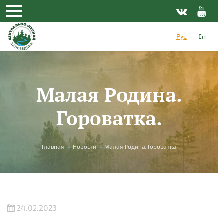
Перейти к основному содержанию
Рус
En
Малая Родина.
Гороватка.
Вы здесь
Главная
»
Новости
»
Малая Родина. Гороватка.
24.02.2023