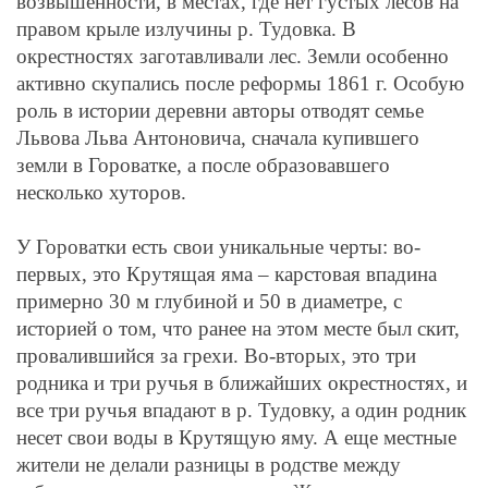
возвышенности, в местах, где нет густых лесов на
правом крыле излучины р. Тудовка. В
окрестностях заготавливали лес. Земли особенно
активно скупались после реформы 1861 г. Особую
роль в истории деревни авторы отводят семье
Львова Льва Антоновича, сначала купившего
земли в Гороватке, а после образовавшего
несколько хуторов.
У Гороватки есть свои уникальные черты: во-
первых, это Крутящая яма – карстовая впадина
примерно 30 м глубиной и 50 в диаметре, с
историей о том, что ранее на этом месте был скит,
провалившийся за грехи. Во-вторых, это три
родника и три ручья в ближайших окрестностях, и
все три ручья впадают в р. Тудовку, а один родник
несет свои воды в Крутящую яму. А еще местные
жители не делали разницы в родстве между