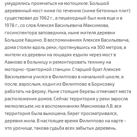
умудрялись промчаться на мотоцикле. Большой
деревянный мост ниже по течению (ниже бетонных плит)
существовал до 1962 г., а пешеходный был жив еще и в
1978 г., со слов Алексея Васильевича Максимова,
госинспектора заповедника, ныне жителя деревни
Большое Кашино. В воспоминаниях Алексея Васильевича,
дома стояли вдоль реки, протянувшись на 300 метров, а
жители из деревни на лошадях ездили через мост в
Азаново в больницу и ремонтировать технику на
моторно-тракторной станции. Старший брат Алексея
Васильевича учился в Филиппово в начальной школе, а
после, взрослым, ходил из Филиппово в Борисовку
работать на ферму. Ныне стоящие березы отмечают места
расположения домов. Сейчас территория у реки заросла
мелколесьем, но в воспоминаниях Максимова А.В. вся
территория была выкошена, берег просматривался,
деревня жила. В настоящее время Филиппово на карте -
это урочище, такова судьба всех забытых деревень.