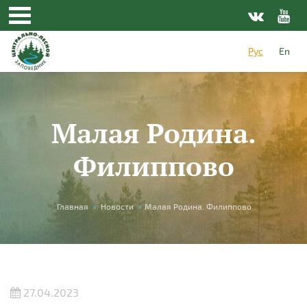
Перейти к основному содержанию
Рус
En
Малая Родина.
Филиппово
Вы здесь
Главная
»
Новости
»
Малая Родина. Филиппово
27.04.2023