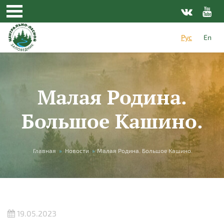
Перейти к основному содержанию
Рус
En
Малая Родина.
Большое Кашино.
Вы здесь
Главная
»
Новости
»
Малая Родина. Большое Кашино.
19.05.2023