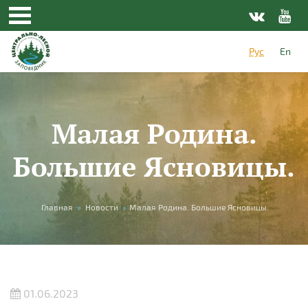
Перейти к основному содержанию
Рус
En
Малая Родина.
Большие Ясновицы.
Вы здесь
Главная
»
Новости
»
Малая Родина. Большие Ясновицы.
01.06.2023