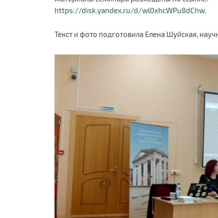
https://disk.yandex.ru/d/wl0xhcWPu8dChw
.
Текст и фото подготовила Елена Шуйская, нау