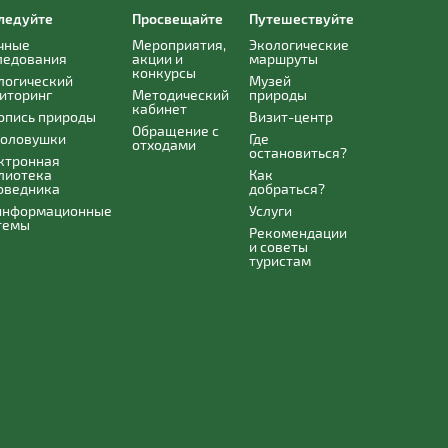
ледуйте
Просвещайте
Путешествуйте
чные
Мероприятия,
Экологические
ледования
акции и
маршруты
конкурсы
логический
Музей
иторинг
Методический
природы
кабинет
опись природы
Визит-центр
Обращение с
оловушки
Где
отходами
остановиться?
ктронная
лиотека
Как
оведника
добраться?
информационные
Услуги
темы
Рекомендации
и советы
туристам