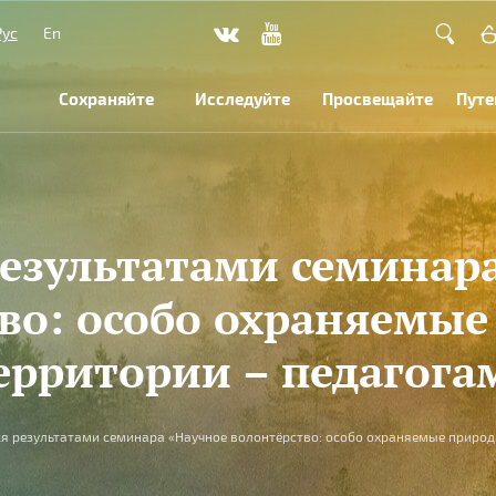
Рус
En
Сохраняйте
Исследуйте
Просвещайте
Путе
езультатами семинар
во: особо охраняемы
ерритории – педагога
я результатами семинара «Научное волонтёрство: особо охраняемые природ