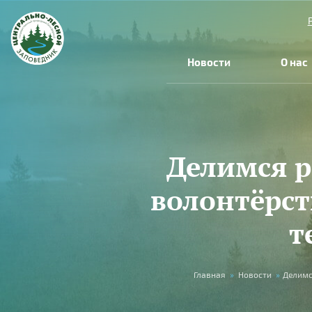
Перейти к основному содержанию
Новости
О нас
Делимся р
волонтёрст
т
Вы здесь
Главная
»
Новости
»
Делимс