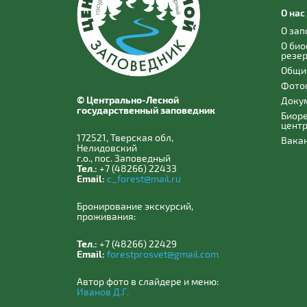
О нас
О за
О би
резе
Общи
Фото
© Центрально-Лесной
Доку
государственный заповедник
Биор
цент
172521, Тверская обл,
Вака
Нелидовский
г.о., пос. Заповедный
Тел.:
+7 (48266) 22433
Email:
c_forest@mail.ru
Бронирование экскурсий,
проживания:
Тел.:
+7 (48266) 22429
Email:
forestprosvet@gmail.com
Автор фото в слайдере и меню:
Иванов Д.Г.