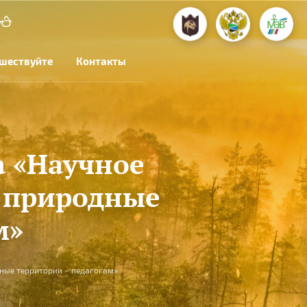
шествуйте
Контакты
а «Научное
е природные
м»
ные территории – педагогам»