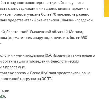
ебят в научное волонтерство, где найти научного
овать с заповедниками и национальными парками в
инаре приняли участие более 70 человек из разных
хали представители Архангельской, Калининградской,
ой, Саратовской, Смоленской областей, Москва,
нном формате к семинару подключились более 450
и.
кологии имени академика Ю.А. Израэля, а также нашего
м организации и проведения фенологических
х в программе.
стии с коллегами. Елена Шуйская представила новые
ропогенной нагрузки на ООПТ.
сылке
bGE
.