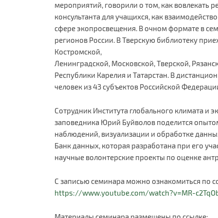
мероприятий, говорили о том, как вовлекать р
консультанта для учащихся, как взаимодейств
сфере экопросвещения. В очном формате в сем
регионов России. В Тверскую библиотеку прие
Костромской,
Ленинградской, Московской, Тверской, Рязанск
Республики Карелия и Татарстан. В дистанцио
человек из 43 субъектов Российской Федераци
Сотрудник Института глобального климата и э
заповедника Юрий Буйволов поделится опыто
наблюдений, визуализации и обработке данны
Банк данных, которая разработана при его уча
научные волонтерские проекты по оценке ант
С записью семинара можно ознакомиться по с
https://www.youtube.com/watch?v=MR-c2TqO
Материалы семинара размещены по ссылке: