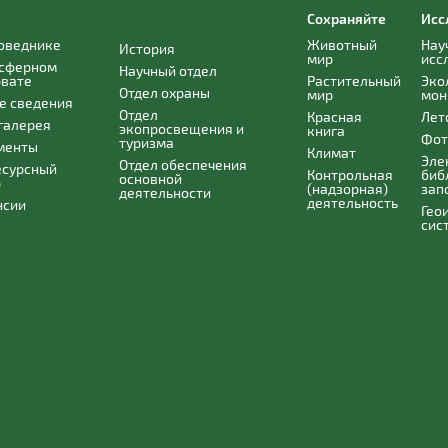
Сохраняйте
Исс
поведнике
Животный
Нау
История
мир
исс
осферном
Научный отдел
рвате
Растительный
Эко
Отдел охраны
мир
мон
е сведения
Отдел
Красная
Лет
галерея
экопросвещения и
книга
Фот
туризма
менты
Климат
Эле
Отдел обеспечения
есурсный
Контрольная
биб
основной
р
(надзорная)
зап
деятельности
деятельность
нсии
Гео
сис