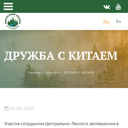
Перейти к основному содержанию
Рус
En
ДРУЖБА С КИТАЕМ
Вы здесь
Главная
»
Новости
»
ДРУЖБА С КИТАЕМ
05.04.2024
Участие сотрудника Центрально-Лесного заповедника в