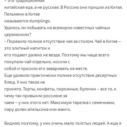
– это традиционная
китайская еда, а не русская. В Россию они пришли из Китая.
Пельмени в Китае
называются dumplings.
Удалось ли побывать на всемирно известных чайных
церемониях?
- Поразило полное отсутствие чая за столом. Чай в Китае –
это элитный напиток и
его подают далеко не везде. Поэтому мы чаще всего
покупали чай отдельно, носили с
собой и просили его заваривать на месте.
Еще удивило практически полное отсутствие десертных
блюд. У них такое не
принято. Торты, конфеты, пирожные, булочки – все то, к
чему так привыкли россияне за
чаем – у них этого нет. Максимум тарелка с семечками,
пару долек апельсина или манго.
Видимо поэтому, у них очень мало толстых людей. А еще я