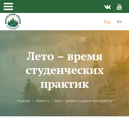
Перейти к основному содержанию
Рус
En
Лето – время
студенческих
практик
Вы здесь
Главная
»
Новости
»
Лето – время студенческих практик