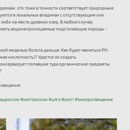
 дренаж: это тоже в точности соответствует природным
уются в локальных впадинах с отсутствующим или
либо на месте древних озер. В любом случае,
 иметь водонепроницаемые подстилающие породы -
ькой моделью болота дальше. Как будет меняться PH-
ая кислотность)? Удастся ли создать
консервирует попавшие туда органические предметы
)?
росвещения
дыроссии
#ооптроссии
#цлгз
#оопт
#экопросвещение