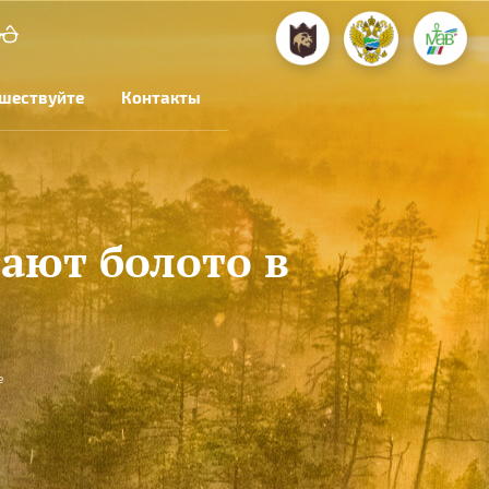
шествуйте
Контакты
ают болото в
е