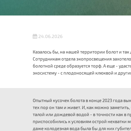
24.06.2026
Казалось бы, на нашей территории болот и так
Сотрудникам отдела экопросвещения захотелос
болотной среде образуется торф. А еще - уда
экосистему - с плодоносящей клюквой и други
Опытный кусочек болота в конце 2023 года вык
тех пор он там и живет. И, как можно заметить
талой или дождевой водой - в точности как в 
приспособились к условиям острой нехватки 
даже колодезная вода была бы для них губите