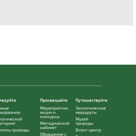
ледуйте
Просвещайте
Путешествуйте
чные
Мероприятия,
Экологические
ледования
акции и
маршруты
конкурсы
логический
Музей
иторинг
Методический
природы
кабинет
опись природы
Визит-центр
Обращение с