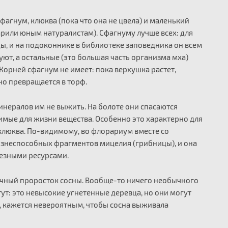
агнум, клюква (пока что она не цвела) и маленький
арили юным натуралистам). Сфагнуму лучше всех: для
ы, и на подоконнике в библиотеке заповедника он всем
ют, а остальные (это большая часть организма мха)
 Корней сфагнум не имеет: пока верхушка растет,
но превращается в торф.
инералов им не выжить. На болоте они спасаются
имые для жизни вещества. Особенно это характерно для
 клюква. По-видимому, во флорариум вместе со
знеспособных фрагментов мицелия (грибницы), и она
езными ресурсами.
чный проросток сосны. Вообще-то ничего необычного
стут: это невысокие угнетенные деревца, но они могут
то, кажется невероятным, чтобы сосна выживала