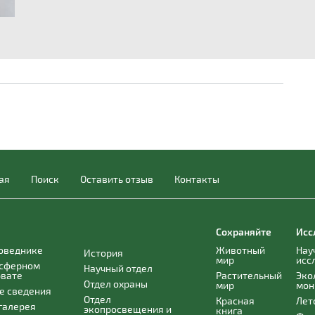
ая
Поиск
Оставить отзыв
Контакты
Сохраняйте
Исс
поведнике
Животный
Нау
История
мир
исс
осферном
Научный отдел
рвате
Растительный
Эко
Отдел охраны
мир
мон
е сведения
Отдел
Красная
Лет
галерея
экопросвещения и
книга