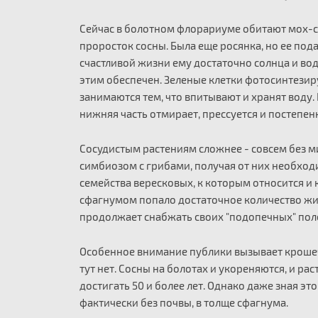
Сейчас в болотном флорариуме обитают мох-сф
проросток сосны. Была еще росянка, но ее под
счастливой жизни ему достаточно солнца и вод
этим обеспечен. Зеленые клетки фотосинтезиру
занимаются тем, что впитывают и хранят воду.
нижняя часть отмирает, прессуется и постепен
Сосудистым растениям сложнее - совсем без м
симбиозом с грибами, получая от них необход
семейства вересковых, к которым относится и
сфагнумом попало достаточное количество жи
продолжает снабжать своих "подопечных" пол
Особенное внимание публики вызывает кроше
тут нет. Сосны на болотах и укореняются, и ра
достигать 50 и более лет. Однако даже зная э
фактически без почвы, в толще сфагнума.