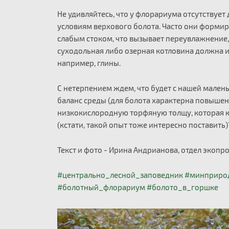
Не удивляйтесь, что у флорариума отсутствует
условиям верхового болота. Часто они формир
слабым стоком, что вызывает переувлажнение, 
суходольная либо озерная котловина должна
например, глины.
С нетерпением ждем, что будет с нашей мален
баланс среды (для болота характерна повышенн
низкокислородную торфяную толщу, которая 
(кстати, такой опыт тоже интересно поставить
Текст и фото - Ирина Андрианова, отдел экоп
#центрально_лесной_заповедник
#минприро
#болотный_флорариум
#болото_в_горшке