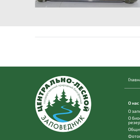
Главн
О нас
О за
О би
резе
Общи
Фото